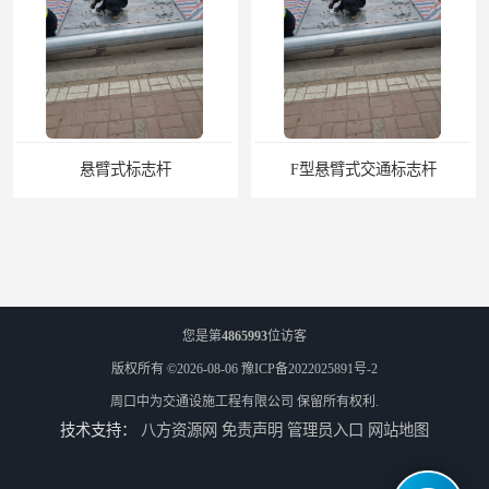
悬臂式标志杆
F型悬臂式交通标志杆
您是第
4865993
位访客
版权所有 ©2026-08-06
豫ICP备2022025891号-2
周口中为交通设施工程有限公司
保留所有权利.
技术支持：
八方资源网
免责声明
管理员入口
网站地图
道路交通标志牌
道路交通标志标线