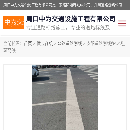
周口中为交通设施工程有限公司是一家洛阳道路划线公司、郑州道路划线公司、平顶山道路车位划线公司、开封车位划线公司、许昌道路车位划线公司、漯河道路车位划线公司，公司始终坚持“诚信、匠心、专注”的宗旨；我们的经营理念是：的服务。
周口中为交通设施工程有限公司
专注道路标线施工，专业的道路标线及交通设施施工服务商!
当前位置：
首页
>
供应商机
>
公路道路划线
> 安阳道路划线多少钱_
交通道路标线
公路道路划线
斑马线
道路标线划线
马路标线
道路标线
道路划线