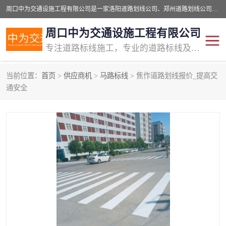
周口中为交通设施工程有限公司是一家洛阳道路划线公司、郑州道路划线公司、平顶山道路车位划线公司、开封车位划线公司、许昌道路车位划线公司、漯河道路车位划线公司，公司始终坚持“诚信、匠心、专注”的宗旨；我们的经营理念是：的服务。
周口中为交通设施工程有限公司
专注道路标线施工，专业的道路标线及交通设施施工服务商!
当前位置：
首页
>
供应商机
>
马路标线
> 焦作道路划线报价_提高交
交通道路标线
公路道路划线
通安全
道路标线划线
马路标线
道路标线
道路划线