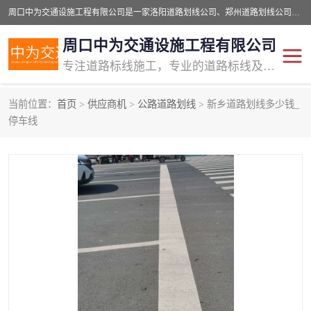
周口中为交通设施工程有限公司是一家洛阳道路划线公司、郑州道路划线公司、平顶山道路车位划线公司、开封车位划线公司、许昌道路车位划线公司、漯河道路车位划线公司，公司始终坚持“诚信、匠心、专注”的宗旨；我们的经营理念是：的服务。
周口中为交通设施工程有限公司
专注道路标线施工，专业的道路标线及交通设施施工服务商!
当前位置：
首页
>
供应商机
>
公路道路划线
> 新乡道路划线多少钱_
交通道路标线
公路道路划线
停车线
道路标线划线
马路标线
道路标线
道路划线