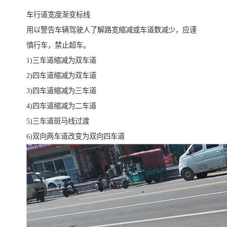
车行道宽度渐变标线
用以警告车辆驾驶人了解路宽缩减或车道数减少，应谨
慎行车，禁止超车。
1)三车道缩减为双车道
2)四车道缩减为双车道
3)四车道缩减为三车道
4)四车道缩减为二车道
5)三车道斑马线过渡
6)双向两车道改变为双向四车道