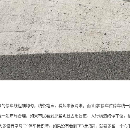
车位的停车线粗细均匀，线条笔直，看起来很清晰。而'山寨'停车位停车线
车位一般布局合理，如果市民看到那些明显占用盲道、人行横道的停车位，
大多设有字母"P"停车标识牌。如果没有看到"P"标识牌，就要多留一个心