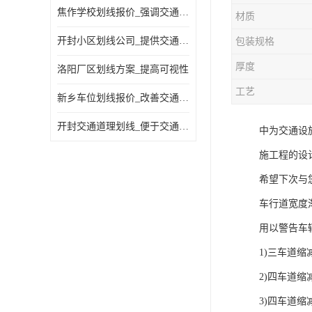
焦作学校划线报价_强调交通规则
材质
开封小区划线公司_提供交通信息
包装规格
厚度
洛阳厂区划线方案_提高可视性
工艺
新乡车位划线报价_改善交通效率
开封交通道理划线_便于交通管理
中为交通设
施工程的设
希望下次与
车行道宽度
用以警告车
1)三车道缩
2)四车道缩
3)四车道缩