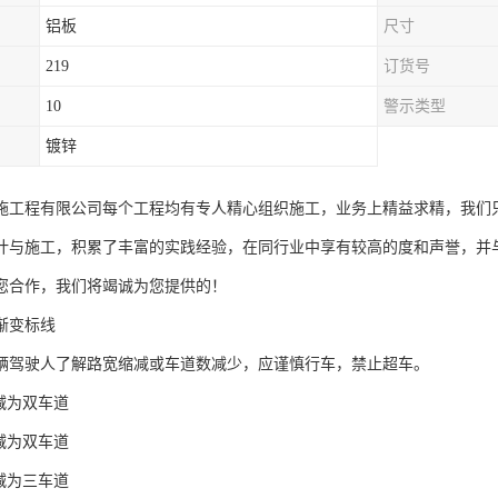
铝板
尺寸
219
订货号
10
警示类型
镀锌
施工程有限公司每个工程均有专人精心组织施工，业务上精益求精，我们
计与施工，积累了丰富的实践经验，在同行业中享有较高的度和声誉，并
您合作，我们将竭诚为您提供的！
渐变标线
辆驾驶人了解路宽缩减或车道数减少，应谨慎行车，禁止超车。
减为双车道
减为双车道
减为三车道