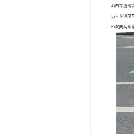
4)四车道缩
5)三车道斑
6)双向两