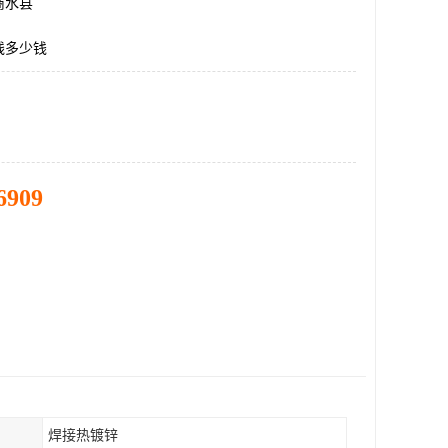
商水县
线多少钱
6909
焊接热镀锌