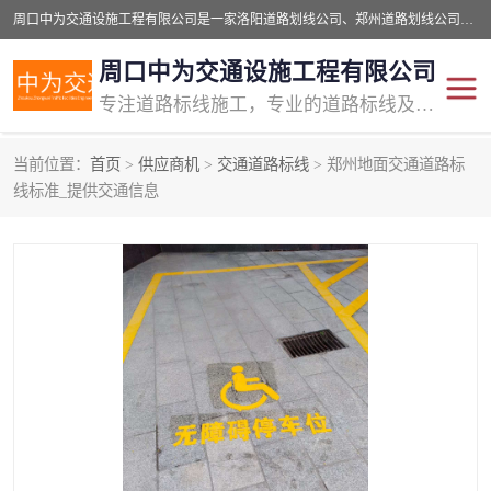
周口中为交通设施工程有限公司是一家洛阳道路划线公司、郑州道路划线公司、平顶山道路车位划线公司、开封车位划线公司、许昌道路车位划线公司、漯河道路车位划线公司，公司始终坚持“诚信、匠心、专注”的宗旨；我们的经营理念是：的服务。
周口中为交通设施工程有限公司
专注道路标线施工，专业的道路标线及交通设施施工服务商!
当前位置：
首页
>
供应商机
>
交通道路标线
> 郑州地面交通道路标
交通道路标线
公路道路划线
线标准_提供交通信息
道路标线划线
马路标线
道路标线
道路划线