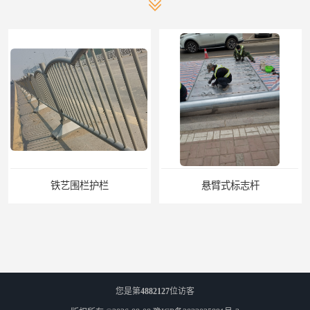
铁艺围栏护栏
悬臂式标志杆
您是第
4882127
位访客