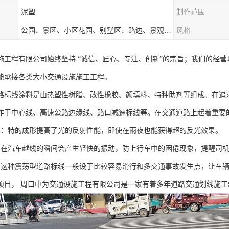
泥塑
制作范围
公园、景区、小区花园、别墅区、路边、景观河道、水库堤坝、市政桥梁、公路交通和园林景观装饰工程等
风格
施工程有限公司始终坚持 “诚信、匠心、专注、创新”的宗旨；我们的经
能承接各类大小交通设施施工工程。
路标线涂料是由热塑性树脂、改性橡胶、颜填料、特种助剂等组成。在追
作于中心线、高速公路边缘线、路口减速标线等。在交通道路上起着重要
性：特的成形提高了光的反射性能，即使在雨夜也能获得超的反光效果。
：在汽车越线的瞬间会产生轻快的振动，防上行车中的困倦现象，提醒司
：这种震荡型道路标线一般设于比较容易滑行和多交通事故发生点，让车
项目， 周口中为交通设施工程有限公司是一家有着多年道路交通划线施