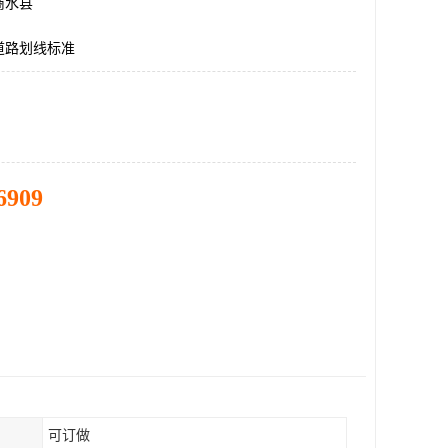
商水县
道路划线标准
6909
可订做