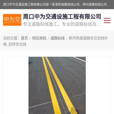
周口中为交通设施工程有限公司是一家洛阳道路划线公司、郑州道路划线公司、平顶山道路车位划线公司、开封车位划线公司、许昌道路车位划线公司、漯河道路车位划线公司，公司始终坚持“诚信、匠心、专注”的宗旨；我们的经营理念是：的服务。
周口中为交通设施工程有限公司
专注道路标线施工，专业的道路标线及交通设施施工服务商!
当前位置：
首页
>
供应商机
>
道路标线
> 焦作热熔道路车位划线价
交通道路标线
公路道路划线
格_划停车位线
道路标线划线
马路标线
道路标线
道路划线