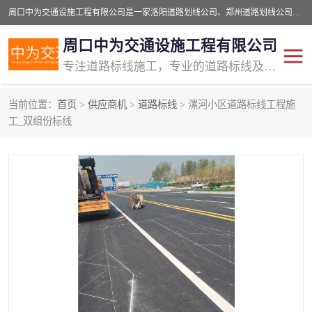
周口中为交通设施工程有限公司是一家洛阳道路划线公司、郑州道路划线公司、平顶山道路车位划线公司、开封车位划线公司、许昌道路车位划线公司、漯河道路车位划线公司，公司始终坚持“诚信、匠心、专注”的宗旨；我们的经营理念是：的服务。
周口中为交通设施工程有限公司
专注道路标线施工，专业的道路标线及交通设施施工服务商!
当前位置：
首页
>
供应商机
>
道路标线
> 漯河小区道路标线工程施
交通道路标线
公路道路划线
工_双组份标线
道路标线划线
马路标线
道路标线
道路划线