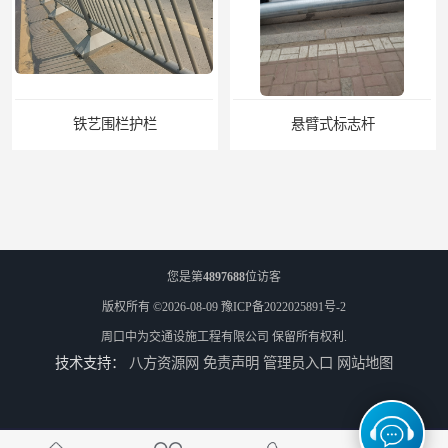
悬臂式标志杆
F型悬臂式交通标志杆
您是第
4897688
位访客
版权所有 ©2026-08-09
豫ICP备2022025891号-2
周口中为交通设施工程有限公司
保留所有权利.
技术支持：
八方资源网
免责声明
管理员入口
网站地图
道路交通标志牌
道路交通标志标线