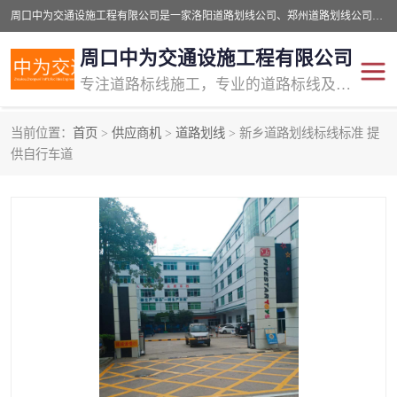
周口中为交通设施工程有限公司是一家洛阳道路划线公司、郑州道路划线公司、平顶山道路车位划线公司、开封车位划线公司、许昌道路车位划线公司、漯河道路车位划线公司，公司始终坚持“诚信、匠心、专注”的宗旨；我们的经营理念是：的服务。
周口中为交通设施工程有限公司
专注道路标线施工，专业的道路标线及交通设施施工服务商!
当前位置：
首页
>
供应商机
>
道路划线
> 新乡道路划线标线标准 提
交通道路标线
公路道路划线
供自行车道
道路标线划线
马路标线
道路标线
道路划线