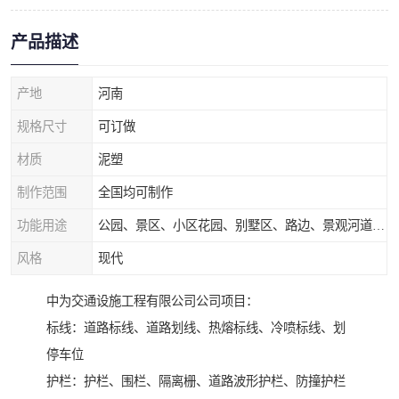
产品描述
产地
河南
规格尺寸
可订做
材质
泥塑
制作范围
全国均可制作
功能用途
公园、景区、小区花园、别墅区、路边、景观河道、水库堤坝、市政桥梁、公路交通和园林景观装饰工程等
风格
现代
中为交通设施工程有限公司公司项目：
标线：道路标线、道路划线、热熔标线、冷喷标线、划
停车位
护栏：护栏、围栏、隔离栅、道路波形护栏、防撞护栏