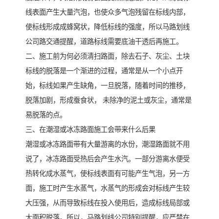
线表面产生大量汽泡，也使众多气泡残留在标线内部，
使标线形成成蜂窝状，降低标线的强度，所以马路划线
公司路交通提醒，道路标线需要底油干透后再施工。
二、施工前为何必须清扫路面，除去石子、灰尘、土块
标线的脱落是一个渐进的过程，通常是从一个小点开
始，标线如果产生缺角，一旦脱落，随着时间的推移，
脱落加剧，形成蚕食状， 未除净的泥土或灰尘，通常是
易脱落的点。
三、在潮湿或冰冻路面施工会带来什么后果
潮湿或冰冻路面带有大量游离的水份，潮湿路面就不用
说了，冰冻路面受热后会产生水汽。一部分游离水便受
热转化成水蒸气，使标线表面有可能产生气泡，另一方
面，施工时产生水蒸气，水蒸气的形成会对标线产生较
大压强，从而导致标线在投入使用后，造成标线局部或
大面积脱落。所以，马路划线公司特别提醒，应严禁在