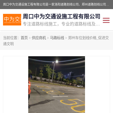
周口中为交通设施工程有限公司是一家洛阳道路划线公司、郑州道路划线公司、平顶山道路车位划线公司、开封车位划线公司、许昌道路车位划线公司、漯河道路车位划线公司，公司始终坚持“诚信、匠心、专注”的宗旨；我们的经营理念是：的服务。
周口中为交通设施工程有限公司
专注道路标线施工，专业的道路标线及交通设施施工服务商!
当前位置：
首页
>
供应商机
>
马路标线
> 郑州车位划线价格_促进交
交通道路标线
公路道路划线
通文明
道路标线划线
马路标线
道路标线
道路划线