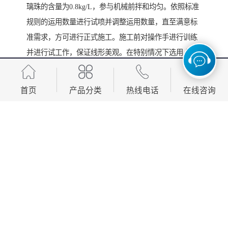
璃珠的含量为0.8kg/L，参与机械前拌和均匀。依照标准
规则的运用数量进行试喷并调整运用数量，直至满意标
准需求，方可进行正式施工。施工前对操作手进行训练
并进行试工作，保证线形美观。在特别情况下选用人工
划线，人工划线时，要涂刷两层，层变干之后再刷第二
层油漆。
首页
产品分类
热线电话
在线咨询
4、整理：
在施工过程中，边施划边整理，做到无抛、洒、滴、
漏，无污染物，机械设备无漏油漏水表象。完结一段标
线整理一段路面，坚持路面清洗，不污染不损。
5、安全防护及制品保护：
提醒大家划线时选用防护人员（旗手）和路锥相结合的
方法对安全进行防护，划线完结之后选用路锥保护，在
油漆变干之前不允许车辆碾压。