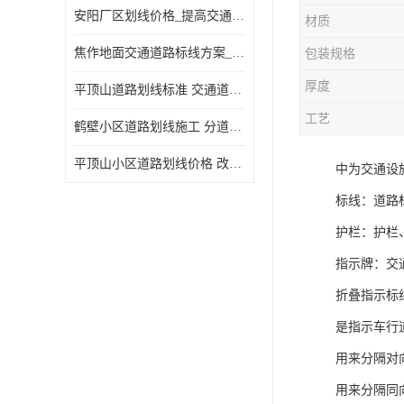
安阳厂区划线价格_提高交通安全
材质
焦作地面交通道路标线方案_强调交通规则
包装规格
厚度
平顶山道路划线标准 交通道路标线 提供可变车道指示
工艺
鹤壁小区道路划线施工 分道线 改善交通效率
平顶山小区道路划线价格 改善交通效率
中为交通设
标线：道路
护栏：护栏
指示牌：交
折叠指示标
是指示车行
用来分隔对
用来分隔同