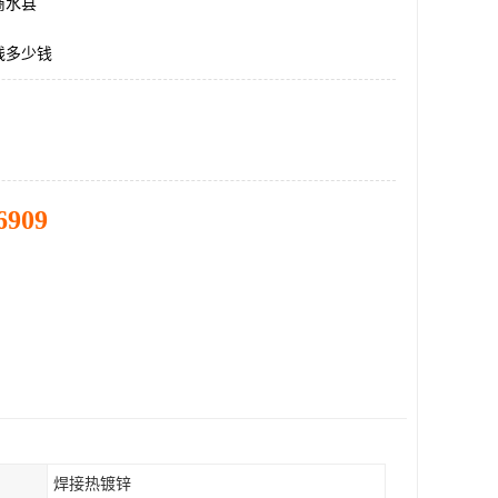
商水县
线多少钱
6909
焊接热镀锌