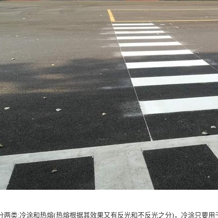
分两类:冷涂和热熔(热熔根据其效果又有反光和不反光之分)，冷涂只要