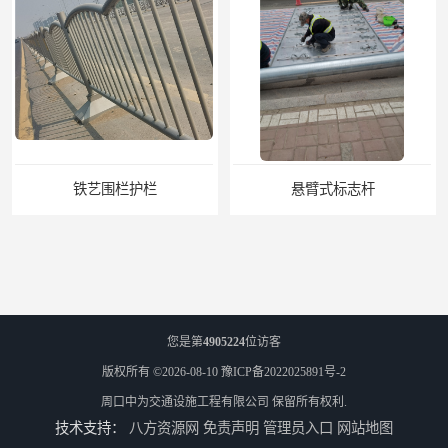
悬臂式标志杆
F型悬臂式交通标志杆
您是第
4905224
位访客
版权所有 ©2026-08-10
豫ICP备2022025891号-2
周口中为交通设施工程有限公司
保留所有权利.
技术支持：
八方资源网
免责声明
管理员入口
网站地图
道路交通标志牌
道路交通标志标线