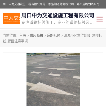
周口中为交通设施工程有限公司是一家洛阳道路划线公司、郑州道路划线公司、平顶山道路车位划线公司、开封车位划线公司、许昌道路车位划线公司、漯河道路车位划线公司，公司始终坚持“诚信、匠心、专注”的宗旨；我们的经营理念是：的服务。
周口中为交通设施工程有限公司
专注道路标线施工，专业的道路标线及交通设施施工服务商!
当前位置：
首页
>
供应商机
>
道路标线
> 济源小区车位划线_冷喷标
交通道路标线
公路道路划线
线_提醒注意事项
道路标线划线
马路标线
道路标线
道路划线