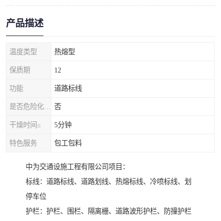
产品描述
温度类型
热熔型
保质期
12
功能
道路标线
是否危险化学品
否
干燥时间≤
5分钟
特色服务
包工包料
中为交通设施工程有限公司项目：
标线：道路标线、道路划线、热熔标线、冷喷标线、划
停车位
护栏：护栏、围栏、隔离栅、道路波形护栏、防撞护栏