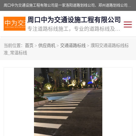
周口中为交通设施工程有限公司是一家洛阳道路划线公司、郑州道路划线公司、平顶山道路车位划线公司、开封车位划线公司、许昌道路车位划线公司、漯河道路车位划线公司，公司始终坚持“诚信、匠心、专注”的宗旨；我们的经营理念是：的服务。
周口中为交通设施工程有限公司
专注道路标线施工，专业的道路标线及交通设施施工服务商!
当前位置：
首页
>
供应商机
>
交通道路标线
> 濮阳交通道路标线标
交通道路标线
公路道路划线
准_常温标线
道路标线划线
马路标线
道路标线
道路划线