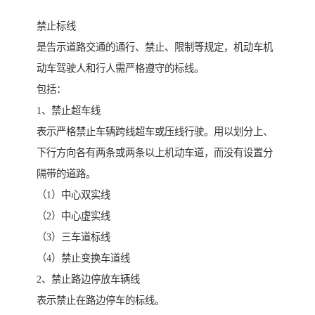
禁止标线
是告示道路交通的通行、禁止、限制等规定，机动车机
动车驾驶人和行人需严格遵守的标线。
包括：
1、禁止超车线
表示严格禁止车辆跨线超车或压线行驶。用以划分上、
下行方向各有两条或两条以上机动车道，而没有设置分
隔带的道路。
（1）中心双实线
（2）中心虚实线
（3）三车道标线
（4）禁止变换车道线
2、禁止路边停放车辆线
表示禁止在路边停车的标线。