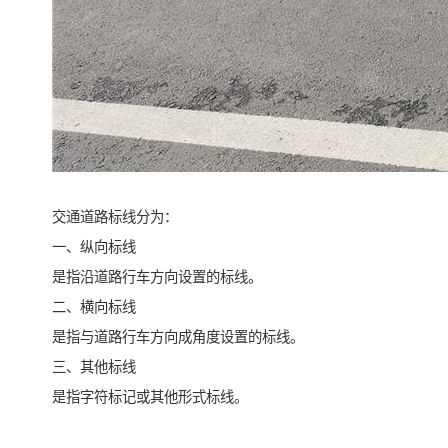
交通道路标线分为：
一、纵向标线
是指沿道路行车方向设置的标线。
二、横向标线
是指与道路行车方向成角度设置的标线。
三、其他标线
是指字符标记或其他形式标线。