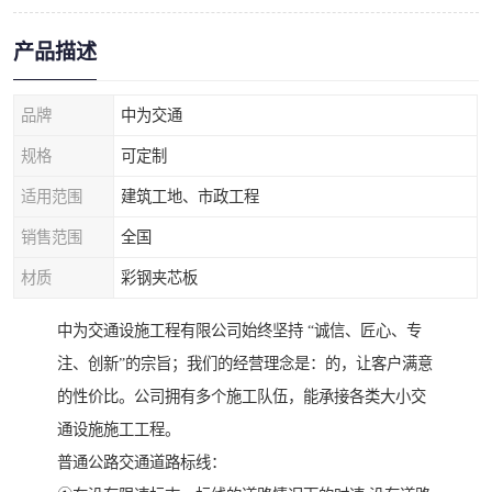
产品描述
品牌
中为交通
规格
可定制
适用范围
建筑工地、市政工程
销售范围
全国
材质
彩钢夹芯板
中为交通设施工程有限公司始终坚持 “诚信、匠心、专
注、创新”的宗旨；我们的经营理念是：的，让客户满意
的性价比。公司拥有多个施工队伍，能承接各类大小交
通设施施工工程。
普通公路交通道路标线：