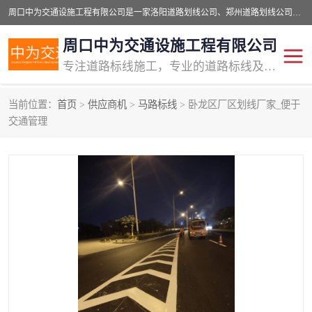
周口中为交通设施工程有限公司是一家洛阳道路划线公司、郑州道路划线公司、平顶山道路车位划线公司、开封车位划线公司、许昌道路车位划线公司、漯河道路车位划线公司，公司始终坚持“诚信、匠心、专注”的宗旨；我们的经营理念是：的服务。
周口中为交通设施工程有限公司
专注道路标线施工，专业的道路标线及交通设施施工服务商!
当前位置：
首页
>
供应商机
>
马路标线
> 卧龙区厂区划线厂家_便于
交通道路标线
公路道路划线
交通管理
道路标线划线
马路标线
道路标线
道路划线