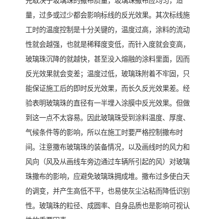
先取决于玻璃珠的撒布质量，玻璃珠撒布应均匀，适
量，过多或过少都会影响标线的反光效果。其次标线施
工时的温度控制是十分关键的，温度过高，涂料的流动
性就会越强，也就是稀释度变低，而针入度就会变高，
玻璃珠沉降的就越快，甚至没入熔融的涂料里面，因而
反光效果就会变差；温度过低，玻璃珠附着不牢固，只
能保证施工后的即时反光效果，而长久反光效果差。经
验表明玻璃珠的直径有一半埋入涂膜中反光效果。但做
到这一点不太容易。因此玻璃珠受到涂料温度、厚度、
气候条件等的影响，所以在施工时要严格控制撒布时
间。注意撒布玻璃珠的装备情况，以及画线时的风力和
风向（风及从画线车旁边通过车辆所引起的风）对玻璃
珠撒布的影响，应避免玻璃珠拥成堆。撒布过多使白天
的调变，并产生高低不平，也易使灰尘沾粘而降低识别
性。玻璃珠的粒径、成圆率、自身品质也是影响可视认