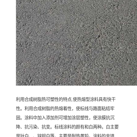
利用合成树脂热可塑性的特点,使热熔型涂料具有快干
性。利用合成树脂的热熔着性，使标线与路面粘结牢
固。涂料中加入添加剂可增加涂层塑性，使涂膜抗沉
降、抗污染、抗变。标线涂料的颜有和白两种。白主要
是钛白、、锌钡白等，主要是耐热黄铅。涂料的充填