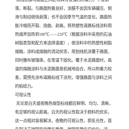
落，断裂。与路面附着良好，涂膜不会因车辆碾压、侧
滑与制动很快剥落；也不会因季节气温的变化，路面热
胀冷缩而开裂、挠曲、剥离。将热塑性道路标线涂料用
热熔斧加热到180℃——220℃（根据涂料中采用的石油
树脂类型和配方来选择温度），使涂料中的热塑性树脂
熔融，涂料成熔融的流动状态，用划线机涂覆于路面，
同时撒布玻璃珠，在常温下固化。覆于水泥路面时，高
温的熔融涂料与水泥路面是机械地齿合，所以附着力较
差，需预先涂布道路标线下涂剂，增强路面与涂料之间
的粘结力。
可视认性
无论是白天或夜晚热熔型标线都应鲜明、均匀、清晰，
有足够的视认距离。白天的视认性取决于颜料的优劣，
这一点相对容易解决，夜晚的可视认性，即反光性，首