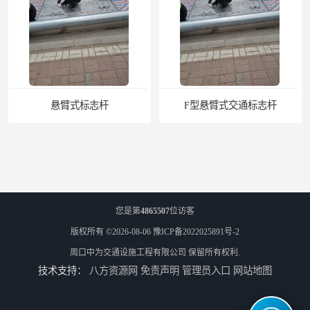
悬臂式标志杆
F型悬臂式交通标志杆
您是第
4865507
位访客
版权所有 ©2026-08-06
豫ICP备2022025891号-2
周口中为交通设施工程有限公司
保留所有权利.
技术支持：
八方资源网
免责声明
管理员入口
网站地图
道路交通标志牌
道路交通标志标线