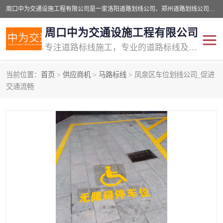
周口中为交通设施工程有限公司是一家洛阳道路划线公司、郑州道路划线公司、平顶山道路车位划线公司、开封车位划线公司、许昌道路车位划线公司、漯河道路车位划线公司，公司始终坚持“诚信、匠心、专注”的宗旨；我们的经营理念是：的服务。
周口中为交通设施工程有限公司
专注道路标线施工，专业的道路标线及交通设施施工服务商!
当前位置：
首页
>
供应商机
>
马路标线
> 凤泉区车位划线公司_促进
交通道路标线
公路道路划线
交通流畅
道路标线划线
马路标线
道路标线
道路划线