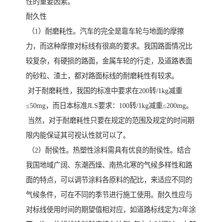
性的重要因素。
耐久性
（1）耐磨耗性。汽车的完全是靠车轮与地面的摩擦
力，而这种摩擦对标线有很高的要求。我国路面情况比
较复杂，有硬损的路面，金属车轮的行走，及道路表面
的砂粒、渣土，都对路面标线的耐磨耗性有较求。
对于耐磨耗性，我国的标准中要求在200转/1kg减重
≤50mg，而日本标准JLS要求：100转/1kg减重≤200mg。
当然，对于耐磨耗性只要在规定的范围及规定的时间期
限内能保证其可视认性就可以了。
（2）耐侯性。热塑性涂料需具有优良的耐侯性。结合
我国地域广阔、东潮西燥、南热北寒的气候多样性和路
面的特点，可以调节涂料各原料的配比，来适应不同的
气候条件，可在不同的季节进行施工使用。耐久性应与
对标线使用时间的期望值相对应，如道路标线定为2年涂