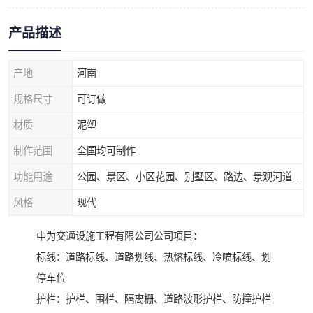
产品描述
产地
河南
规格尺寸
可订做
材质
泥塑
制作范围
全国均可制作
功能用途
公园、景区、小区花园、别墅区、路边、景观河道、水库堤坝、市政桥梁、公路交通和园林景观装饰工程等
风格
现代
中为交通设施工程有限公司公司项目：
标线：道路标线、道路划线、热熔标线、冷喷标线、划
停车位
护栏：护栏、围栏、隔离栅、道路波形护栏、防撞护栏