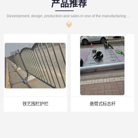
产品推荐
Development, design, production and sales in one of the manufacturing enterprises
铁艺围栏护栏
悬臂式标志杆