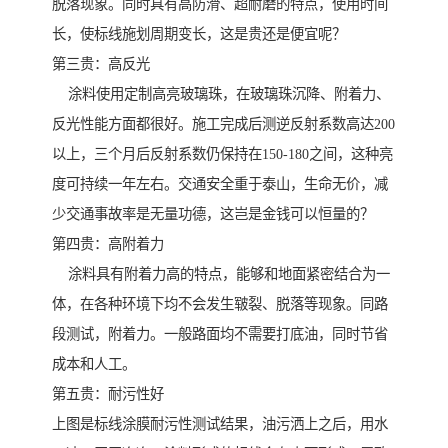
脱落现象。同时具有高防滑、超耐磨的特点，使用时间
长，使标线施划周期变长，这是贵还是便宜呢？
第三贵：高反光
涂料使用定制高亮玻璃珠，在玻璃珠沉降、附着力、
反光性能方面都很好。施工完成后测逆反射系数高达200
以上，三个月后反射系数仍保持在150-180之间，这种亮
度可持续一年左右。交通安全重于泰山，生命无价，减
少交通事故率是无量功德，这岂是金钱可以恒量的？
第四贵：高附着力
涂料具有附着力高的特点，能够和地面紧密结合为一
体，在各种环境下均不会发生皲裂、脱落等现象。同路
段测试，附着力。一般路面均不需要打底油，同时节省
成本和人工。
第五贵：耐污性好
上图是标线涂膜耐污性测试结果，油污洒上之后，用水