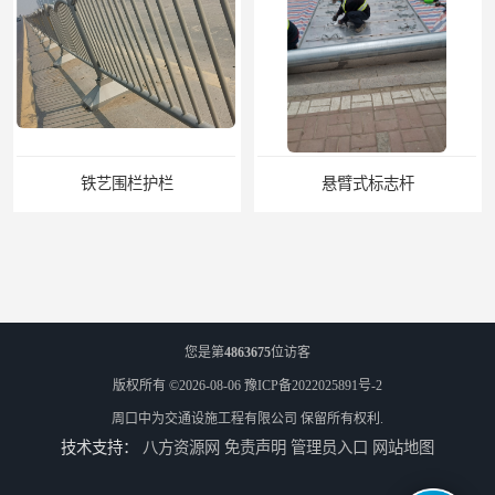
铁艺围栏护栏
悬臂式标志杆
您是第
4863675
位访客
版权所有 ©2026-08-06
豫ICP备2022025891号-2
周口中为交通设施工程有限公司
保留所有权利.
技术支持：
八方资源网
免责声明
管理员入口
网站地图
F型悬臂式交通标志杆
道路交通标志牌