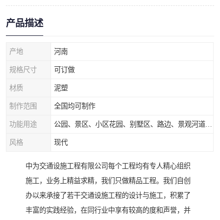
产品描述
产地
河南
规格尺寸
可订做
材质
泥塑
制作范围
全国均可制作
功能用途
公园、景区、小区花园、别墅区、路边、景观河道、水库堤坝、市政桥梁、公路交通和园林景观装饰工程等
风格
现代
中为交通设施工程有限公司每个工程均有专人精心组织
施工，业务上精益求精，我们只做精品工程。我们自创
办以来承接了若干交通设施工程的设计与施工，积累了
丰富的实践经验，在同行业中享有较高的度和声誉，并