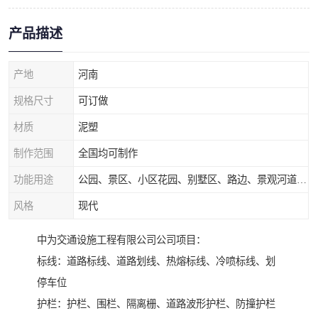
产品描述
产地
河南
规格尺寸
可订做
材质
泥塑
制作范围
全国均可制作
功能用途
公园、景区、小区花园、别墅区、路边、景观河道、水库堤坝、市政桥梁、公路交通和园林景观装饰工程等
风格
现代
中为交通设施工程有限公司公司项目：
标线：道路标线、道路划线、热熔标线、冷喷标线、划
停车位
护栏：护栏、围栏、隔离栅、道路波形护栏、防撞护栏