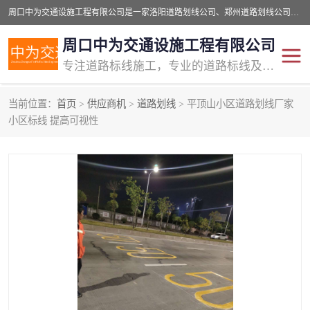
周口中为交通设施工程有限公司是一家洛阳道路划线公司、郑州道路划线公司、平顶山道路车位划线公司、开封车位划线公司、许昌道路车位划线公司、漯河道路车位划线公司，公司始终坚持“诚信、匠心、专注”的宗旨；我们的经营理念是：的服务。
周口中为交通设施工程有限公司
专注道路标线施工，专业的道路标线及交通设施施工服务商!
当前位置：
首页
>
供应商机
>
道路划线
> 平顶山小区道路划线厂家
交通道路标线
公路道路划线
小区标线 提高可视性
道路标线划线
马路标线
道路标线
道路划线