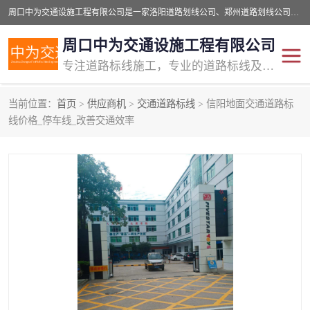
周口中为交通设施工程有限公司是一家洛阳道路划线公司、郑州道路划线公司、平顶山道路车位划线公司、开封车位划线公司、许昌道路车位划线公司、漯河道路车位划线公司，公司始终坚持“诚信、匠心、专注”的宗旨；我们的经营理念是：的服务。
周口中为交通设施工程有限公司
专注道路标线施工，专业的道路标线及交通设施施工服务商!
当前位置：
首页
>
供应商机
>
交通道路标线
> 信阳地面交通道路标
交通道路标线
公路道路划线
线价格_停车线_改善交通效率
道路标线划线
马路标线
道路标线
道路划线