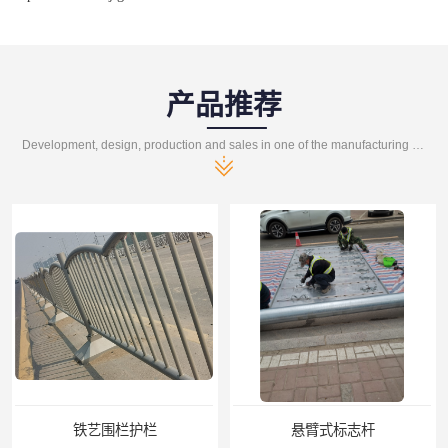
产品推荐
Development, design, production and sales in one of the manufacturing enterprises
铁艺围栏护栏
悬臂式标志杆