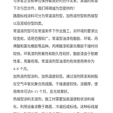
与多家企业和单位保持着良好的合作关系，真诚的希望
下次与您合作，我们将竭诚为您提供的！
路面标线涂料可分为常温溶剂型，加热溶剂型和热熔型
以及双组份型四类。
常温溶剂型可在常温条件下作业施工，对环境的要求比
较宽松，适用范围较广。常温型油漆有酯胶、环氧、丙
烯酸和氯化橡胶等品种。丙烯酸漆和氯化橡胶干燥时间
较快，环氧漆的附着性和耐久性较好，酯胶漆由于耐磨
性差，用量有限。常温溶剂型油漆的有效使用寿命为
4~8 个月。
加热溶剂型涂料，加热温度较低，通过溶剂挥发和树脂
在空气中氧化聚合而成膜。干燥速度较快，涂膜厚，使
用寿命可达8~15 个月，反光效果好。
热熔型涂料无溶剂，施工时需要加高温使粉状涂料熔
化，利用设备涂敷于路面，冷凝后成标线。这种标线凝