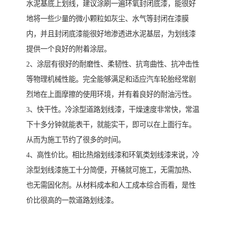
水泥基底上划线，建议涂刷一遍环氧封闭底漆，能很好
地将一些少量的微小颗粒如灰尘、水气等封闭在漆膜
内，并且封闭底漆能很好地渗透进水泥基层，为划线漆
提供一个良好的附着涂层。
2、涂层有很好的耐磨性、柔韧性、抗弯曲性、抗冲击性
等物理机械性能。完全能够满足和适应汽车轮胎经常剧
烈地在上面摩擦的使用环境，并有着良好的耐油污性。
3、快干性。冷涂型道路划线漆，干燥速度非常快，常温
下十多分钟就能表干，就能实干，即可以在上面行车。
从而为施工节约了很多的时间。
4、高性价比。相比热熔划线漆和环氧类划线漆来说，冷
涂型划线漆施工十分简便，开桶就可施工，无需加热、
也无需固化剂。从材料成本和人工成本综合而看，是性
价比很高的一款道路划线漆。