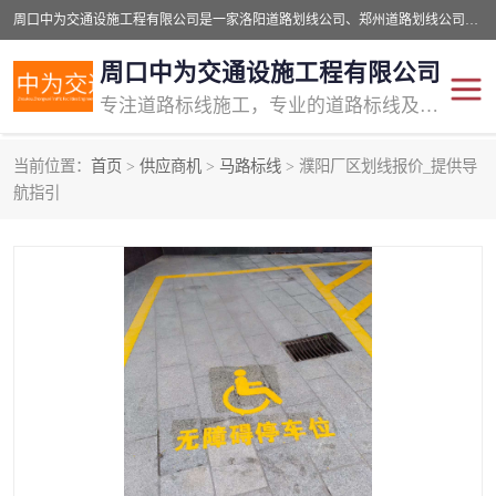
周口中为交通设施工程有限公司是一家洛阳道路划线公司、郑州道路划线公司、平顶山道路车位划线公司、开封车位划线公司、许昌道路车位划线公司、漯河道路车位划线公司，公司始终坚持“诚信、匠心、专注”的宗旨；我们的经营理念是：的服务。
周口中为交通设施工程有限公司
专注道路标线施工，专业的道路标线及交通设施施工服务商!
当前位置：
首页
>
供应商机
>
马路标线
> 濮阳厂区划线报价_提供导
交通道路标线
公路道路划线
航指引
道路标线划线
马路标线
道路标线
道路划线