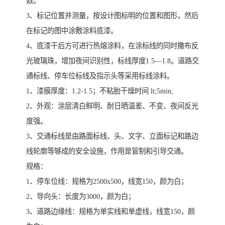
敷。
3、标记位置并测量，按设计图标明的位置和图形，然后
在标记的图中涂敷涂料底漆。
4、底漆干后方可进行热熔涂料，在涂标线的同时撒布反
光玻璃珠，增加夜间识别性，标线厚度1.5—1.8。道路交
通标线、停车位标线及指示头等采用标线涂料。
1、漆膜厚度：1.2-1.5；不粘胎干燥时间 lt;5min;
2、外观：涂层清白鲜明、耐日晒温差、不变、夜间反光
度强。
3、交通标线是由路面标线、头、文字、立面标记和路边
线轮廓等够成的安全设施，作用是管制和引导交通。
规格：
1、停车位线：规格为2500x500，线宽150，颜为白；
2、导向头：长度为3000，颜为白；
3、道路边缘线：规格为单实线和单虚线，线宽150，颜