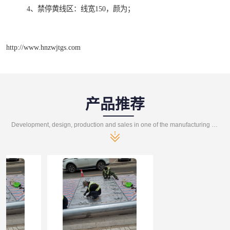
4、禁停黄线区：线宽150，颜为；
http://www.hnzwjtgs.com
产品推荐
Development, design, production and sales in one of the manufacturing enterprises