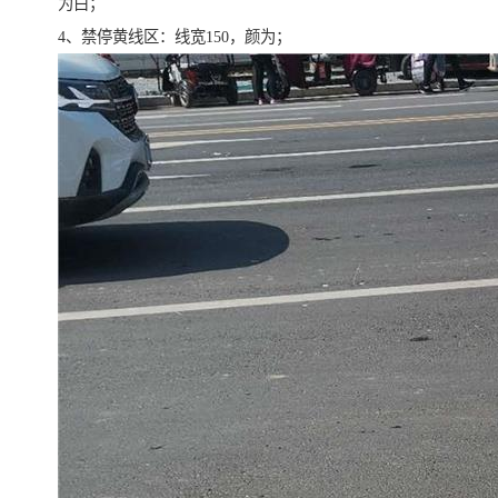
为白；
4、禁停黄线区：线宽150，颜为；