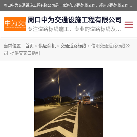
周口中为交通设施工程有限公司是一家洛阳道路划线公司、郑州道路划线公司、平顶山道路车位划线公司、开封车位划线公司、许昌道路车位划线公司、漯河道路车位划线公司，公司始终坚持“诚信、匠心、专注”的宗旨；我们的经营理念是：的服务。
周口中为交通设施工程有限公司
专注道路标线施工，专业的道路标线及交通设施施工服务商!
当前位置：
首页
>
供应商机
>
交通道路标线
> 信阳交通道路标线公
交通道路标线
公路道路划线
司_提供交叉口指引
道路标线划线
马路标线
道路标线
道路划线