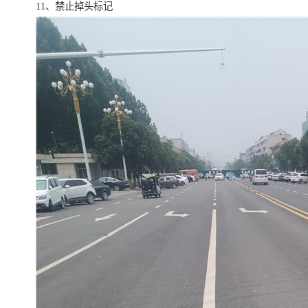
11、禁止掉头标记