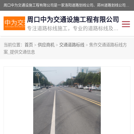
周口中为交通设施工程有限公司是一家洛阳道路划线公司、郑州道路划线公司、平顶山道路车位划线公司、开封车位划线公司、许昌道路车位划线公司、漯河道路车位划线公司，公司始终坚持“诚信、匠心、专注”的宗旨；我们的经营理念是：的服务。
周口中为交通设施工程有限公司
专注道路标线施工，专业的道路标线及交通设施施工服务商!
当前位置：
首页
>
供应商机
>
交通道路标线
> 焦作交通道路标线方
交通道路标线
公路道路划线
案_提供交通信息
道路标线划线
马路标线
道路标线
道路划线