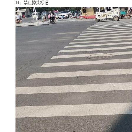
11、禁止掉头标记