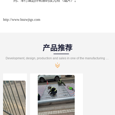
向、车行道边界轮廓的反光柱（或片）。
http://www.hnzwjtgs.com
产品推荐
Development, design, production and sales in one of the manufacturing enterprises