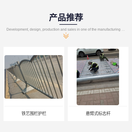
产品推荐
Development, design, production and sales in one of the manufacturing enterprises
铁艺围栏护栏
悬臂式标志杆