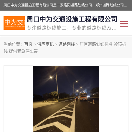
周口中为交通设施工程有限公司是一家洛阳道路划线公司、郑州道路划线公司、平顶山道路车位划线公司、开封车位划线公司、许昌道路车位划线公司、漯河道路车位划线公司，公司始终坚持“诚信、匠心、专注”的宗旨；我们的经营理念是：的服务。
周口中为交通设施工程有限公司
专注道路标线施工，专业的道路标线及交通设施施工服务商!
当前位置：
首页
>
供应商机
>
道路划线
> 厂区道路划线标准 冷喷标
交通道路标线
公路道路划线
线 提供紧急停车带
道路标线划线
马路标线
道路标线
道路划线