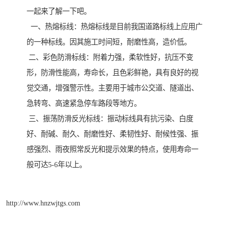
一起来了解一下吧。
一、热熔标线：热熔标线是目前我国道路标线上应用广
的一种标线。因其施工时间短，耐磨性高，造价低。
二、彩色防滑标线：附着力强，柔软性好，抗压不变
形，防滑性能高，寿命长，且色彩鲜艳，具有良好的视
觉交通，增强警示性。主要用于城市公交道、隧道出、
急转弯、高速紧急停车路段等地方。
三、振荡防滑反光标线：振动标线具有抗污染、白度
好、耐碱、耐久、耐磨性好、柔韧性好、耐候性强、振
感强烈、雨夜照常反光和提示效果的特点，使用寿命一
般可达5-6年以上。
http://www.hnzwjtgs.com