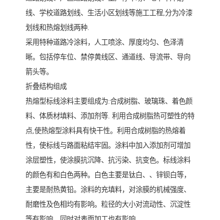
线、学校道路划线、生活小区划线等施工工程,分为冷漆
划线和热熔划线两种.
采用特种道路冷涂料，人工喷涂、厚度均匀、色泽清
晰。包括停车位、禁停黄线区、通道线、导流带、导向
箭头等。
折叠结构组成
热熔型标线涂料主要组成为:合成树脂、玻璃珠、着色颜
料、体质材填料、添加剂等. 利用合成树脂热可塑性的特
点,使热熔型涂料具有快干性。利用合成树脂的热熔着
性，使标线与路面粘结牢固。涂料中加入添加剂可增加
涂层塑性，使涂膜抗沉降、抗污染、抗变色。标线涂料
的颜色有和白色两种。白色主要是钛白、、锌钡白等，
主要是耐热黄铅。涂料的充填料，对涂膜的机械强度、
耐磨性及色相均有影响。粒径的大小对流动性、沉淀性
等有影响，同时对表面加工也有影响。