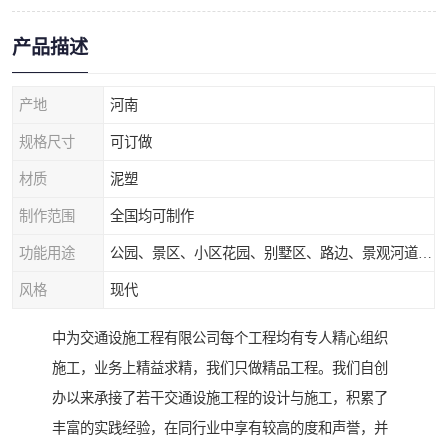
产品描述
产地
河南
规格尺寸
可订做
材质
泥塑
制作范围
全国均可制作
功能用途
公园、景区、小区花园、别墅区、路边、景观河道、水库堤坝、市政桥梁、公路交通和园林景观装饰工程等
风格
现代
中为交通设施工程有限公司每个工程均有专人精心组织
施工，业务上精益求精，我们只做精品工程。我们自创
办以来承接了若干交通设施工程的设计与施工，积累了
丰富的实践经验，在同行业中享有较高的度和声誉，并