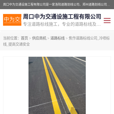
周口中为交通设施工程有限公司是一家洛阳道路划线公司、郑州道路划线公司、平顶山道路车位划线公司、开封车位划线公司、许昌道路车位划线公司、漯河道路车位划线公司，公司始终坚持“诚信、匠心、专注”的宗旨；我们的经营理念是：的服务。
周口中为交通设施工程有限公司
专注道路标线施工，专业的道路标线及交通设施施工服务商!
当前位置：
首页
>
供应商机
>
道路标线
> 焦作道路标线公司_冷喷标
交通道路标线
公路道路划线
线_提高交通安全
道路标线划线
马路标线
道路标线
道路划线