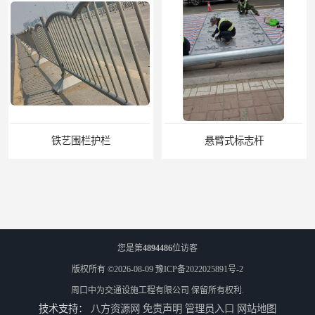
铁艺围栏护栏
悬臂式标志杆
您是第
4894486
位访客
版权所有 ©2026-08-09
豫ICP备2022025891号-2
周口中为交通设施工程有限公司
保留所有权利.
技术支持：
八方资源网
免责声明
管理员入口
网站地图