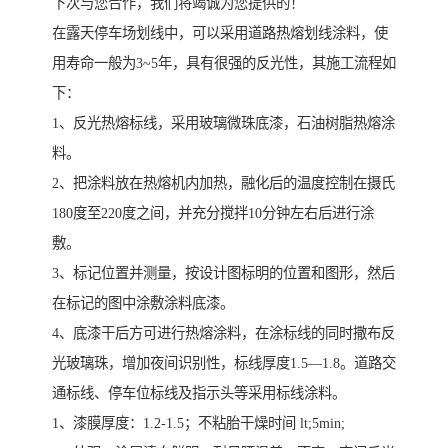
下次与您合作，我们将竭诚为您提供的！
在露天停车场划线中，可以采用道路热熔划线涂料，使
用寿命一般为3~5年，具有很强的反光性，其施工流程如
下：
1、反光热熔标线，采用玻璃微珠底漆，石油树脂热熔涂
料。
2、把涂料放在热熔机内加热，融化后的温度控制在摄氏
180度至220度之间，并充分搅拌10分钟左右后进行涂
敷。
3、标记位置并测量，按设计图标明的位置和图形，然后
在标记的图中涂敷涂料底漆。
4、底漆干后方可进行热熔涂料，在涂标线的同时撒布反
光玻璃珠，增加夜间识别性，标线厚度1.5—1.8。道路交
通标线、停车位标线及指示头等采用标线涂料。
1、漆膜厚度：1.2-1.5；不粘胎干燥时间 lt;5min;