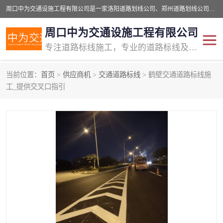
周口中为交通设施工程有限公司是一家洛阳道路划线公司、郑州道路划线公司、平顶山道路车位划线公司、开封车位划线公司、许昌道路车位划线公司、漯河道路车位划线公司，公司始终坚持“诚信、匠心、专注”的宗旨；我们的经营理念是：的服务。
周口中为交通设施工程有限公司
专注道路标线施工，专业的道路标线及交通设施施工服务商!
当前位置：
首页
>
供应商机
>
交通道路标线
> 鹤壁交通道路标线施
交通道路标线
公路道路划线
工_提供交叉口指引
道路标线划线
马路标线
道路标线
道路划线