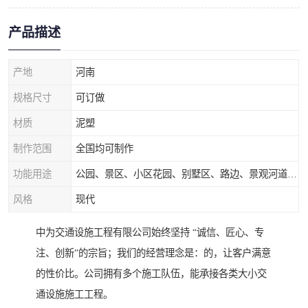
产品描述
产地
河南
规格尺寸
可订做
材质
泥塑
制作范围
全国均可制作
功能用途
公园、景区、小区花园、别墅区、路边、景观河道、水库堤坝、市政桥梁、公路交通和园林景观装饰工程等
风格
现代
中为交通设施工程有限公司始终坚持 “诚信、匠心、专
注、创新”的宗旨；我们的经营理念是：的，让客户满意
的性价比。公司拥有多个施工队伍，能承接各类大小交
通设施施工工程。