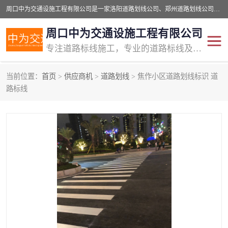
周口中为交通设施工程有限公司是一家洛阳道路划线公司、郑州道路划线公司、平顶山道路车位划线公司、开封车位划线公司、许昌道路车位划线公司、漯河道路车位划线公司，公司始终坚持“诚信、匠心、专注”的宗旨；我们的经营理念是：的服务。
周口中为交通设施工程有限公司
专注道路标线施工，专业的道路标线及交通设施施工服务商!
当前位置：
首页
>
供应商机
>
道路划线
> 焦作小区道路划线标识 道
交通道路标线
公路道路划线
路标线
道路标线划线
马路标线
道路标线
道路划线