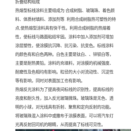
折叠结构组成
热熔型标线涂料主要组成为:合成树脂、玻璃珠、着色颜
料、体质材填料、添加剂等. 利用合成树脂热可塑性的特
点,使热熔型涂料具有快干性。利用合成树脂的热熔着
性，使标线与路面粘结牢固。涂料中加入添加剂可增加
涂层塑性，使涂膜抗沉降、抗污染、抗变色。标线涂料
的颜色有和白色两种。白色主要是钛白、、锌钡白等，
主要是耐热黄铅。涂料的充填料，对涂膜的机械强度、
耐磨性及色相均有影响。粒径的大小对流动性、沉淀性
等有影响，同时对表面加工也有影响。
热熔反光涂料为了提高夜间标线的识别性，提高标线的
亮度和耐久性，加入反光玻璃微珠。玻璃珠是无色、透
明的小球，对光线具有折射、聚焦和定向反射的功能。
将玻璃珠混入涂料中或撒布于涂膜表面，可以将汽车灯
光再反射回司机的眼睛，从而提高了标线可见性。