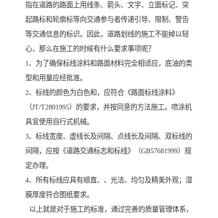
指在道路的路面上用线条、箭头、文字、立面标记、突
起路标和轮廓标等向交通参与者传递引导、限制、警告
等交通信息的标识。因此，道路划线的施工不能掉以轻
心，那么在施工的时候有什么要求事项呢？
1、为了确保标线涂料和路面材料完全相适应，底油的类
型和用量应经批准。
2、标线的颜色为白色和，应符合《路面标线涂料》
（JT/T2801995）的要求，并按同意的方法施工。喷涂机
具宜使用自行式机械。
3、标线宽度、虚线长及间隔、点线长及间隔、双标线的
间隔，应按《道路交通标志和标线》（GB57681999）规
定办理。
4、所有标线应具有顺直、、光洁、均匀及精美外观；湿
膜厚度符合图纸要求。
以上就是对于施工的标准，通过完善的质量管理体系，