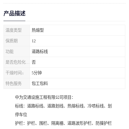
产品描述
温度类型
热熔型
保质期
12
功能
道路标线
是否危险化学品
否
干燥时间≤
5分钟
特色服务
包工包料
中为交通设施工程有限公司项目：
标线：道路标线、道路划线、热熔标线、冷喷标线、划
停车位
护栏：护栏、围栏、隔离栅、道路波形护栏、防撞护栏