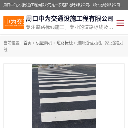
周口中为交通设施工程有限公司是一家洛阳道路划线公司、郑州道路划线公司、平顶山道路车位划线公司、开封车位划线公司、许昌道路车位划线公司、漯河道路车位划线公司，公司始终坚持“诚信、匠心、专注”的宗旨；我们的经营理念是：的服务。
周口中为交通设施工程有限公司
专注道路标线施工，专业的道路标线及交通设施施工服务商!
当前位置：
首页
>
供应商机
>
道路标线
> 濮阳道理划线厂家_道路划
交通道路标线
公路道路划线
线
道路标线划线
马路标线
道路标线
道路划线