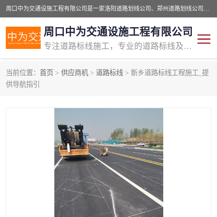
周口中为交通设施工程有限公司是一家洛阳道路划线公司、郑州道路划线公司、平顶山道路车位划线公司、开封车位划线公司、许昌道路车位划线公司、漯河道路车位划线公司，公司始终坚持“诚信、匠心、专注”的宗旨；我们的经营理念是：的服务。
周口中为交通设施工程有限公司
专注道路标线施工，专业的道路标线及交通设施施工服务商!
当前位置：
首页
>
供应商机
>
道路标线
> 新乡道路标线工程施工_提
交通道路标线
公路道路划线
供导航指引
道路标线划线
马路标线
道路标线
道路划线