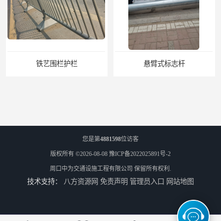
悬臂式标志杆
F型悬臂式交通标志杆
您是第
4881598
位访客
版权所有 ©2026-08-08
豫ICP备2022025891号-2
周口中为交通设施工程有限公司
保留所有权利.
技术支持：
八方资源网
免责声明
管理员入口
网站地图
道路交通标志牌
道路交通标志标线