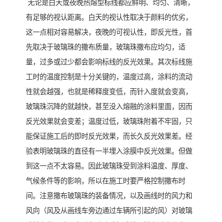
无论是白天或夜晚热熔型标线都应鲜明、均匀、清晰，
有足够的视认距离。白天的视认性取决于颜料的优劣，
这一点相对容易解决，夜晚的可视认性，即反光性，首
先取决于玻璃珠的撒布质量，玻璃珠撒布应均匀，适
量，过多或过少都会影响标线的反光效果。其次标线施
工时的温度控制是十分关键的，温度过高，涂料的流动
性就会越强，也就是稀释度变低，而针入度就会变高，
玻璃珠沉降的就越快，甚至没入熔融的涂料里面，因而
反光效果就会变差；温度过低，玻璃珠附着不牢固，只
能保证施工后的即时反光效果，而长久反光效果差。经
验表明玻璃珠的直径有一半埋入涂膜中反光效果。但做
到这一点不太容易。因此玻璃珠受到涂料温度、厚度、
气候条件等的影响，所以在施工时要严格控制撒布时
间。注意撒布玻璃珠的装备情况，以及画线时的风力和
风向（风及从画线车旁边通过车辆所引起的风）对玻璃