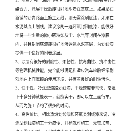
1、附着力强。涂层与柏油马路地面、水泥地面有良好的
结合力，涂层干燥后能很好地附着在基底上。如果是在
新铺的沥青路面上施工划线，则无需涂刷底漆；如果在
水泥基底上划线，建议涂刷一遍环氧封闭底漆，能很好
地将一些少量的微小颗粒如灰尘、水气等封闭在漆膜
内，并且封闭底漆能很好地渗透进水泥基层，为划线漆
提供一个良好的附着涂层。
2、涂层有很好的耐磨性、柔韧性、抗弯曲性、抗冲击性
等物理机械性能。完全能够满足和适应汽车轮胎经常剧
烈地在上面摩擦的使用环境，并有着良好的耐油污性。
3、快干性。冷涂型道路划线漆，干燥速度非常快，常温
下十多分钟就能表干，就能实干，即可以在上面行车。
从而为施工节约了很多的时间。
4、高性价比。相比热熔划线漆和环氧类划线漆来说，冷
涂型划线漆施工十分简便，开桶就可施工，无需加热、