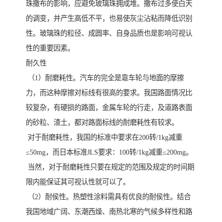
珠撒布的影响，应避免玻璃珠拥成堆。撒布过多使白天
的调变，并产生高低不平，也易使灰尘沾粘而降低识别
性。玻璃珠的粒径、成圆率、自身品质也是影响可视认
性的重要因素。
耐久性
（1）耐磨耗性。汽车的完全是靠车轮与地面的摩擦
力，而这种摩擦对标线有很高的要求。我国路面情况比
较复杂，有硬损的路面，金属车轮的行走，及道路表面
的砂粒、渣土，都对路面标线的耐磨耗性有较求。
对于耐磨耗性，我国的标准中要求在200转/1kg减重
≤50mg，而日本标准JLS要求：100转/1kg减重≤200mg。
当然，对于耐磨耗性只要在规定的范围及规定的时间期
限内能保证其可视认性就可以了。
（2）耐侯性。热塑性涂料需具有优良的耐侯性。结合
我国地域广阔、东潮西燥、南热北寒的气候多样性和路