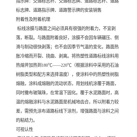
指示牌：交通标志杆、交通标志牌、道路标志杆、道路
标志牌、道路指示牌、道路警示牌的安装销售
附着性及附着机理
标线涂膜与路面之间必须具有很强的附着力，不宜剥
落，断裂。与路面附着良好，涂膜不会因车辆碾压、侧
滑与制动很快剥落；也不会因季节气温的变化，路面热
胀冷缩而开裂、挠曲、剥离。将热塑性道路标线涂料用
热熔斧加热到180℃——220℃（根据涂料中采用的石油
树脂类型和配方来选择温度），使涂料中的热塑性树脂
熔融，涂料成熔融的流动状态，用划线机涂覆于路面，
同时撒布玻璃珠，在常温下固化。覆于水泥路面时，高
温的熔融涂料与水泥路面是机械地齿合，所以附着力较
差，需预先涂布道路标线下涂剂，增强路面与涂料之间
的粘结力。
可视认性