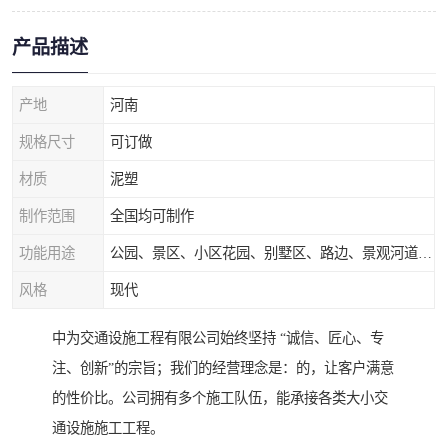
产品描述
产地
河南
规格尺寸
可订做
材质
泥塑
制作范围
全国均可制作
功能用途
公园、景区、小区花园、别墅区、路边、景观河道、水库堤坝、市政桥梁、公路交通和园林景观装饰工程等
风格
现代
中为交通设施工程有限公司始终坚持 “诚信、匠心、专
注、创新”的宗旨；我们的经营理念是：的，让客户满意
的性价比。公司拥有多个施工队伍，能承接各类大小交
通设施施工工程。