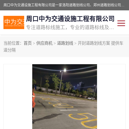
周口中为交通设施工程有限公司是一家洛阳道路划线公司、郑州道路划线公司、平顶山道路车位划线公司、开封车位划线公司、许昌道路车位划线公司、漯河道路车位划线公司，公司始终坚持“诚信、匠心、专注”的宗旨；我们的经营理念是：的服务。
周口中为交通设施工程有限公司
专注道路标线施工，专业的道路标线及交通设施施工服务商!
当前位置：
首页
>
供应商机
>
道路划线
> 开封道路划线方案 提供车
交通道路标线
公路道路划线
道分隔
道路标线划线
马路标线
道路标线
道路划线