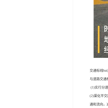
交通标线b
与道路交通
(1)实行
(2)渠化
通和流向，