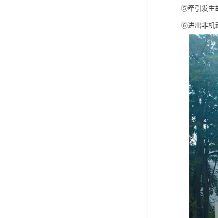
⑤牵引发生
⑥进出非机