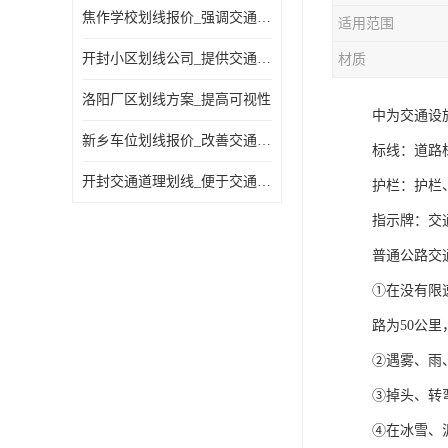
焦作学校划线报价_强调交通规则
适用范围
开封小区划线公司_提供交通信息
材质
洛阳厂区划线方案_提高可视性
中为交通设
新乡车位划线报价_改善交通效率
标线：道路
开封交通道理划线_便于交通管理
护栏：护栏
指示牌：交
普通公路交
①在没有限
路为50公里
②遇雾、雨
③掉头、转
④在冰雪、