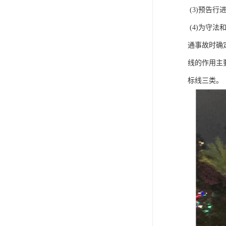
(3)预告
(4)为守
通事故时确
线的作用主
标线三类。