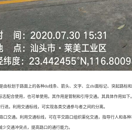
ai是由标划于路面上的各种du线条、箭头、文字、立zhi面标记、突起路标
标志配合使用，也可单使用。其作用是管制和引导交通。其具体作用如下
分道行进。利用交通标线，可实现各类交通参与者之间的分离。
平交路口交通。利用交通标线，可在平交路口组织渠化交通，指导行人和各
减少交通冲突点，提高路口的通行能力。