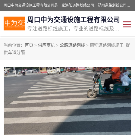
周口中为交通设施工程有限公司是一家洛阳道路划线公司、郑州道路划线公司、平顶山道路车位划线公司、开封车位划线公司、许昌道路车位划线公司、漯河道路车位划线公司，公司始终坚持“诚信、匠心、专注”的宗旨；我们的经营理念是：的服务。
周口中为交通设施工程有限公司
专注道路标线施工，专业的道路标线及交通设施施工服务商!
当前位置：
首页
>
供应商机
>
公路道路划线
> 鹤壁道路划线施工_提
交通道路标线
公路道路划线
供车道分隔
道路标线划线
马路标线
道路标线
道路划线