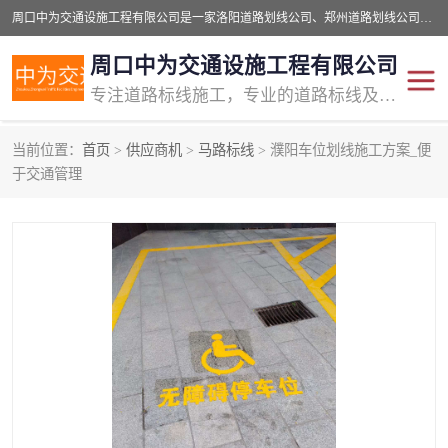
周口中为交通设施工程有限公司是一家洛阳道路划线公司、郑州道路划线公司、平顶山道路车位划线公司、开封车位划线公司、许昌道路车位划线公司、漯河道路车位划线公司，公司始终坚持“诚信、匠心、专注”的宗旨；我们的经营理念是：的服务。
周口中为交通设施工程有限公司
专注道路标线施工，专业的道路标线及交通设施施工服务商!
当前位置：
首页
>
供应商机
>
马路标线
> 濮阳车位划线施工方案_便
交通道路标线
公路道路划线
于交通管理
道路标线划线
马路标线
道路标线
道路划线