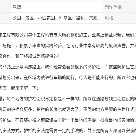
泥塑
制作范围
公园、景区、小区花园、别墅区、路边、景观河道、水库堤坝、市政桥梁、公路交通和园林景观装饰工程等
风格
施工程有限公司每个工程均有专人精心组织施工，业务上精益求精，我们
计与施工，积累了丰富的实践经验，在同行业中享有较高的度和声誉，并
您合作，我们将竭诚为您提供的！
的马路上还是高速路上，我们经常会看到很多的防护栏，而这些防护栏它
域划分出来，在区域内就进行车辆的同行，行人是不能步行的，所以它也
下面一起来了解一下：
量，每个地方的护栏面积肯定都是不一样的，所以在道路划线工程建设的
需要的护栏会更多，护栏的长度也就更大了，不同的地方需要的护栏样式
的护栏，在安装护栏之前应该要了解一下当地的需要，根据当地的实际情
的安装方式，护栏的安装是需要一定的手法的，并不是所有人都可以安装