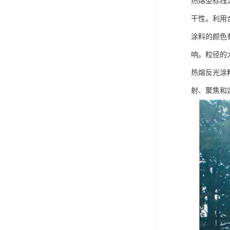
热熔型标线
干性。利用
涂料的颜色
响。粒径的
热熔反光涂
射、聚焦和