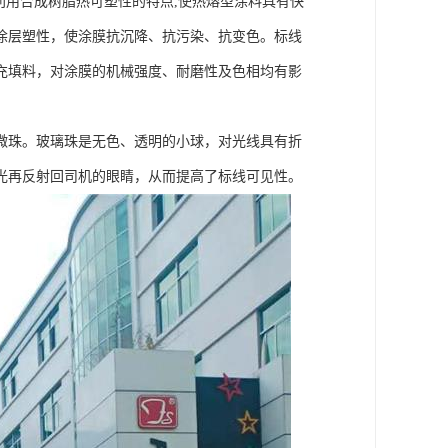
利用合成树脂热可塑性的特点,使热熔型涂料具有快
涂层塑性，使涂膜抗沉降、抗污染、抗变色。标线
充填料，对涂膜的机械强度、耐磨性及色相均有影
微珠。玻璃珠是无色、透明的小球，对光线具有折
光再反射回司机的眼睛，从而提高了标线可见性。