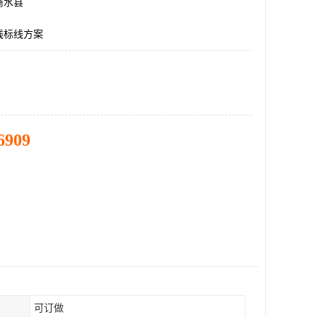
商水县
线标线方案
6909
可订做