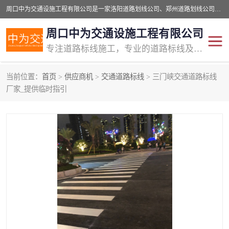
周口中为交通设施工程有限公司是一家洛阳道路划线公司、郑州道路划线公司、平顶山道路车位划线公司、开封车位划线公司、许昌道路车位划线公司、漯河道路车位划线公司，公司始终坚持“诚信、匠心、专注”的宗旨；我们的经营理念是：的服务。
周口中为交通设施工程有限公司
专注道路标线施工，专业的道路标线及交通设施施工服务商!
当前位置：
首页
>
供应商机
>
交通道路标线
> 三门峡交通道路标线
交通道路标线
公路道路划线
厂家_提供临时指引
道路标线划线
马路标线
道路标线
道路划线