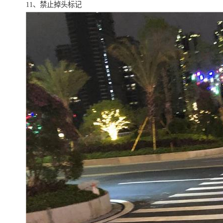
11、禁止掉头标记