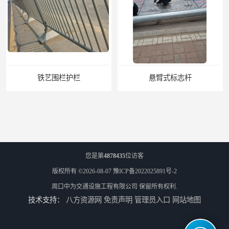
铁艺围栏护栏
悬臂式标志杆
您是第
4878435
位访客
版权所有 ©2026-08-07
豫ICP备2022025891号-2
周口中为交通设施工程有限公司
保留所有权利.
技术支持：
八方资源网
免责声明
管理员入口
网站地图
F型悬臂式交通标志杆
道路交通标志牌