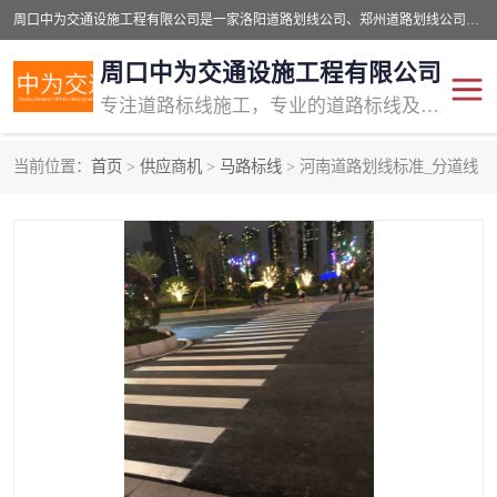
周口中为交通设施工程有限公司是一家洛阳道路划线公司、郑州道路划线公司、平顶山道路车位划线公司、开封车位划线公司、许昌道路车位划线公司、漯河道路车位划线公司，公司始终坚持“诚信、匠心、专注”的宗旨；我们的经营理念是：的服务。
周口中为交通设施工程有限公司
专注道路标线施工，专业的道路标线及交通设施施工服务商!
当前位置：
首页
>
供应商机
>
马路标线
> 河南道路划线标准_分道线
交通道路标线
公路道路划线
道路标线划线
马路标线
道路标线
道路划线