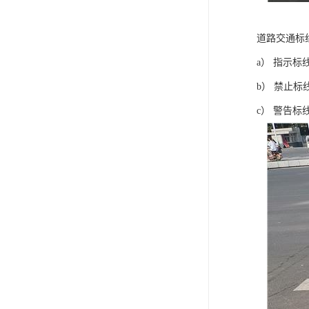
道路交通标
a） 指示
b） 禁止
c） 警告