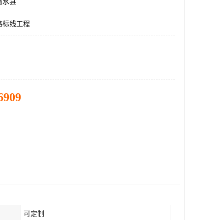
商水县
路标线工程
6909
可定制