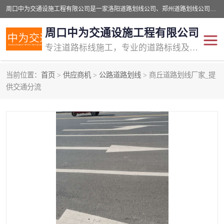
周口中为交通设施工程有限公司是一家洛阳道路划线公司、郑州道路划线公司、平顶山道路车位划线公司、开封车位划线公司、许昌道路车位划线公司、漯河道路车位划线公司，公司始终坚持“诚信、匠心、专注”的宗旨；我们的经营理念是：的服务。
周口中为交通设施工程有限公司
专注道路标线施工，专业的道路标线及交通设施施工服务商!
当前位置：
首页
>
供应商机
>
公路道路划线
> 商丘道路划线厂家_提
交通道路标线
公路道路划线
供交通分流
道路标线划线
马路标线
道路标线
道路划线