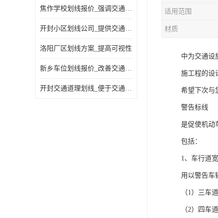
焦作学校划线报价_强调交通规则
适用范围
开封小区划线公司_提供交通信息
材质
洛阳厂区划线方案_提高可视性
中为交通设
新乡车位划线报价_改善交通效率
施工程的设
开封交通道理划线_便于交通管理
希望下次与
警告标线
是促使机动
包括：
1、车行道
用以警告车
（1）三车
（2）四车