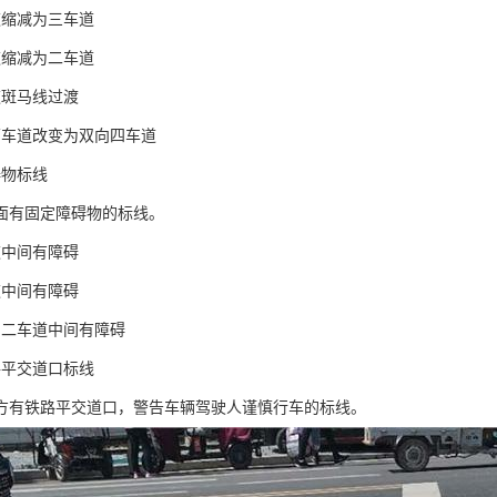
道缩减为三车道
道缩减为二车道
道斑马线过渡
两车道改变为双向四车道
碍物标线
面有固定障碍物的标线。
道中间有障碍
道中间有障碍
向二车道中间有障碍
路平交道口标线
方有铁路平交道口，警告车辆驾驶人谨慎行车的标线。