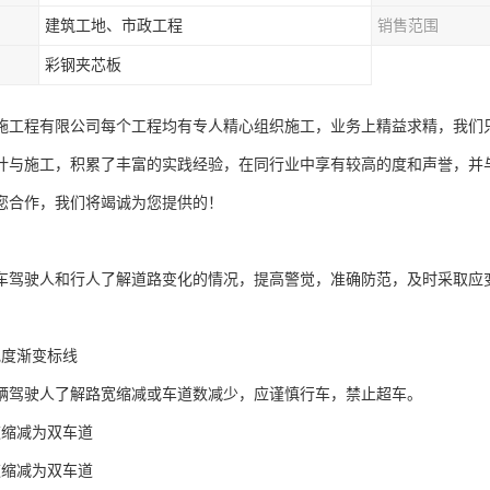
建筑工地、市政工程
销售范围
彩钢夹芯板
施工程有限公司每个工程均有专人精心组织施工，业务上精益求精，我们
计与施工，积累了丰富的实践经验，在同行业中享有较高的度和声誉，并
您合作，我们将竭诚为您提供的！
车驾驶人和行人了解道路变化的情况，提高警觉，准确防范，及时采取应
宽度渐变标线
辆驾驶人了解路宽缩减或车道数减少，应谨慎行车，禁止超车。
道缩减为双车道
道缩减为双车道