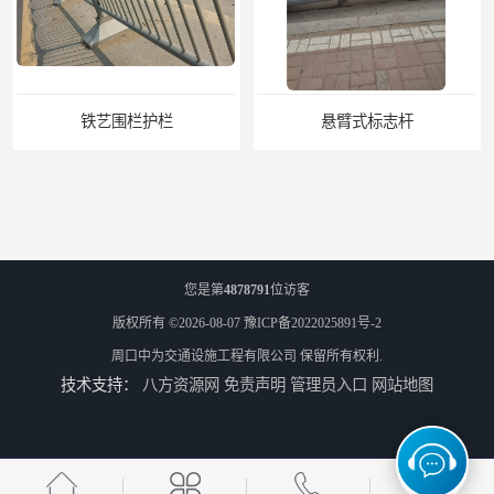
悬臂式标志杆
F型悬臂式交通标志杆
您是第
4878791
位访客
版权所有 ©2026-08-07
豫ICP备2022025891号-2
周口中为交通设施工程有限公司
保留所有权利.
技术支持：
八方资源网
免责声明
管理员入口
网站地图
道路交通标志牌
道路交通标志标线