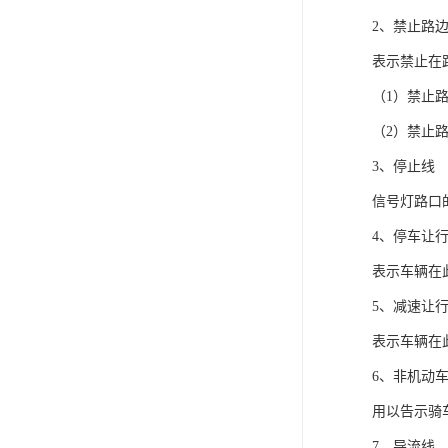
2、禁止路
表示禁止在
（1）禁止
（2）禁止
3、停止线
信号灯路口
4、停车让
表示车辆在
5、减速让
表示车辆在
6、非机动
用以告示骑
7、导流线