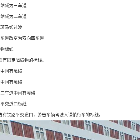
道缩减为三车道
道缩减为二车道
道斑马线过渡
两车道改变为双向四车道
碍物标线
面有固定障碍物的标线。
道中间有障碍
道中间有障碍
向二车道中间有障碍
路平交道口标线
方有铁路平交道口，警告车辆驾驶人谨慎行车的标线。