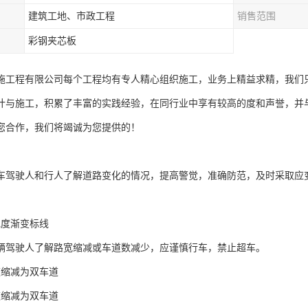
建筑工地、市政工程
销售范围
彩钢夹芯板
施工程有限公司每个工程均有专人精心组织施工，业务上精益求精，我们
计与施工，积累了丰富的实践经验，在同行业中享有较高的度和声誉，并
您合作，我们将竭诚为您提供的！
车驾驶人和行人了解道路变化的情况，提高警觉，准确防范，及时采取应
宽度渐变标线
辆驾驶人了解路宽缩减或车道数减少，应谨慎行车，禁止超车。
道缩减为双车道
道缩减为双车道