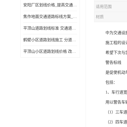
安阳厂区划线价格_提高交通安全
适用范围
焦作地面交通道路标线方案_强调交通规则
材质
平顶山道路划线标准 交通道路标线 提供可变车道指示
中为交通设
鹤壁小区道路划线施工 分道线 改善交通效率
施工程的设
平顶山小区道路划线价格 改善交通效率
希望下次与
警告标线
是促使机动
包括：
1、车行道
用以警告车
（1）三车
（2）四车