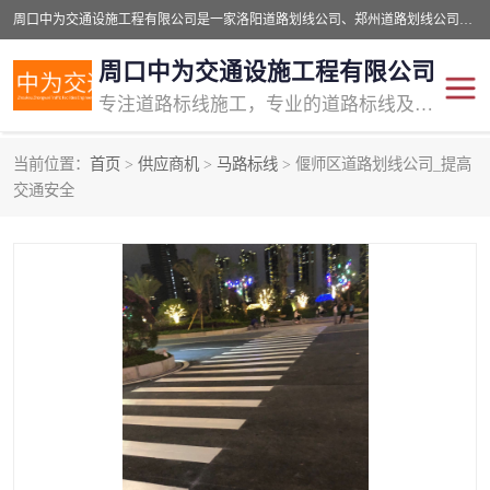
周口中为交通设施工程有限公司是一家洛阳道路划线公司、郑州道路划线公司、平顶山道路车位划线公司、开封车位划线公司、许昌道路车位划线公司、漯河道路车位划线公司，公司始终坚持“诚信、匠心、专注”的宗旨；我们的经营理念是：的服务。
周口中为交通设施工程有限公司
专注道路标线施工，专业的道路标线及交通设施施工服务商!
当前位置：
首页
>
供应商机
>
马路标线
> 偃师区道路划线公司_提高
交通道路标线
公路道路划线
交通安全
道路标线划线
马路标线
道路标线
道路划线