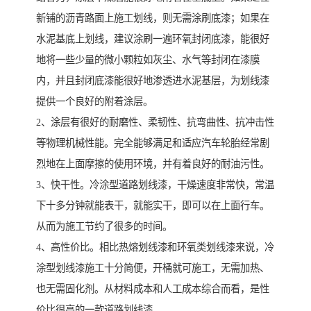
新铺的沥青路面上施工划线，则无需涂刷底漆；如果在
水泥基底上划线，建议涂刷一遍环氧封闭底漆，能很好
地将一些少量的微小颗粒如灰尘、水气等封闭在漆膜
内，并且封闭底漆能很好地渗透进水泥基层，为划线漆
提供一个良好的附着涂层。
2、涂层有很好的耐磨性、柔韧性、抗弯曲性、抗冲击性
等物理机械性能。完全能够满足和适应汽车轮胎经常剧
烈地在上面摩擦的使用环境，并有着良好的耐油污性。
3、快干性。冷涂型道路划线漆，干燥速度非常快，常温
下十多分钟就能表干，就能实干，即可以在上面行车。
从而为施工节约了很多的时间。
4、高性价比。相比热熔划线漆和环氧类划线漆来说，冷
涂型划线漆施工十分简便，开桶就可施工，无需加热、
也无需固化剂。从材料成本和人工成本综合而看，是性
价比很高的一款道路划线漆。