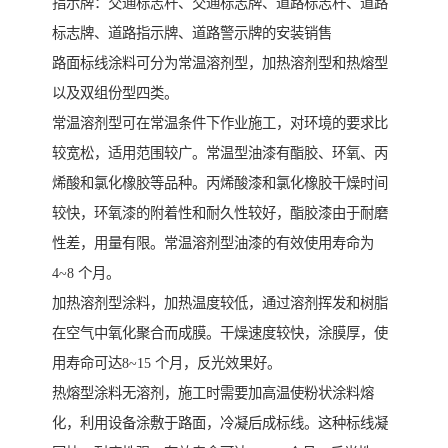
指示牌：交通标志杆、交通标志牌、道路标志杆、道路
标志牌、道路指示牌、道路警示牌的安装销售
路面标线涂料可分为常温溶剂型，加热溶剂型和热熔型
以及双组份型四类。
常温溶剂型可在常温条件下作业施工，对环境的要求比
较宽松，适用范围较广。常温型油漆有酯胶、环氧、丙
烯酸和氯化橡胶等品种。丙烯酸漆和氯化橡胶干燥时间
较快，环氧漆的附着性和耐久性较好，酯胶漆由于耐磨
性差，用量有限。常温溶剂型油漆的有效使用寿命为
4~8 个月。
加热溶剂型涂料，加热温度较低，通过溶剂挥发和树脂
在空气中氧化聚合而成膜。干燥速度较快，涂膜厚，使
用寿命可达8~15 个月，反光效果好。
热熔型涂料无溶剂，施工时需要加高温使粉状涂料熔
化，利用设备涂敷于路面，冷凝后成标线。这种标线凝