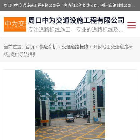
周口中为交通设施工程有限公司是一家洛阳道路划线公司、郑州道路划线公司、平顶山道路车位划线公司、开封车位划线公司、许昌道路车位划线公司、漯河道路车位划线公司，公司始终坚持“诚信、匠心、专注”的宗旨；我们的经营理念是：的服务。
周口中为交通设施工程有限公司
专注道路标线施工，专业的道路标线及交通设施施工服务商!
当前位置：
首页
>
供应商机
>
交通道路标线
> 开封地面交通道路标
交通道路标线
公路道路划线
线_提供导航指引
道路标线划线
马路标线
道路标线
道路划线