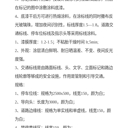
在标记的图中涂敷涂料底漆。
4、底漆干后方可进行热熔涂料，在涂标线的同时撒布反
光玻璃珠，增加夜间识别性，标线厚度1.5—1.8。道路交
通标线、停车位标线及指示头等采用标线涂料。
1、漆膜厚度：1.2-1.5；不粘胎干燥时间 lt;5min;
2、外观：涂层清白鲜明、耐日晒温差、不变、夜间反光
度强。
3、交通标线是由路面标线、头、文字、立面标记和路边
线轮廓等够成的安全设施，作用是管制和引导交通。
规格：
1、停车位线：规格为2500x500，线宽150，颜为白；
2、导向头：长度为3000，颜为白；
3、道路边缘线：规格为单实线和单虚线，线宽150，颜
为白；
4、禁停黄线区：线宽150，颜为；