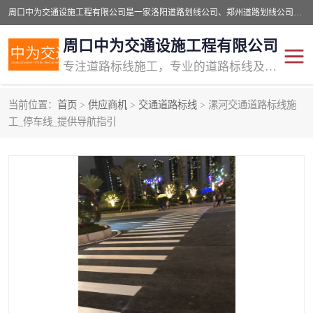
周口中为交通设施工程有限公司是一家洛阳道路划线公司、郑州道路划线公司、平顶山道路车位划线公司、开封车位划线公司、许昌道路车位划线公司、漯河道路车位划线公司，公司始终坚持“诚信、匠心、专注”的宗旨；我们的经营理念是：的服务。
周口中为交通设施工程有限公司
专注道路标线施工，专业的道路标线及交通设施施工服务商!
当前位置：
首页
>
供应商机
>
交通道路标线
> 漯河交通道路标线施
交通道路标线
公路道路划线
工_停车线_提供导航指引
道路标线划线
马路标线
道路标线
道路划线