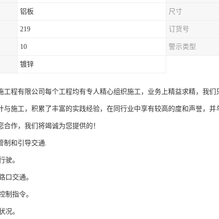
铝板
尺寸
219
订货号
10
警示类型
镀锌
施工程有限公司每个工程均有专人精心组织施工，业务上精益求精，我们
计与施工，积累了丰富的实践经验，在同行业中享有较高的度和声誉，并
您合作，我们将竭诚为您提供的！
管制和引导交通.
道行驶。
交路口交通。
通控制指令。
路状况。