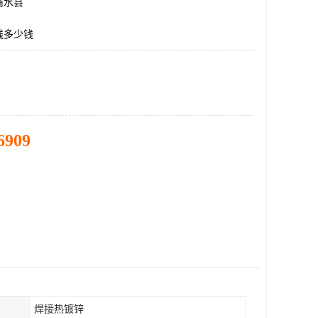
商水县
线多少钱
6909
焊接热镀锌