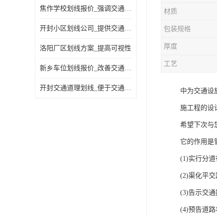
焦作学校划线报价_强调交通规则
材质
开封小区划线公司_提供交通信息
包装规格
厚度
洛阳厂区划线方案_提高可视性
工艺
新乡车位划线报价_改善交通效率
开封交通道理划线_便于交通管理
中为交通设
施工程的设
希望下次与
它的作用是
(1)实行分
(2)渠化平
(3)告示交
(4)预告道