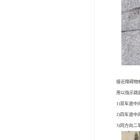
接近障碍物
用以指示路
1)双车道中
2)四车道中
3)同方向