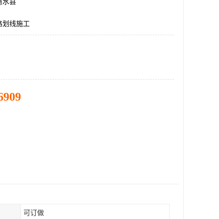
商水县
路划线施工
6909
可订做