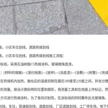
格，小区车位划线，道路热熔划线
格，小区车位划线，道路热熔划线施工流程：
熔标线，采用石油树脂C5热熔涂料，玻璃微珠底漆。
材料的熔融]---[清扫地面]---[放样]---[涂底漆]---[涂敷]---[修整]---[完
放在热熔机内加热，融化后的温度控制在摄氏180度至220度之间，并充分搅
置的测量，按设计图标明的位置和图形，用测量工具和在地面上作标记，
后方可进行热熔涂料，为了夜间识别性，在涂标线的同时撒布反光玻璃珠，标线
划线，车位，高速路划线，道路划线、厂区道路划线、工厂停车场、地下