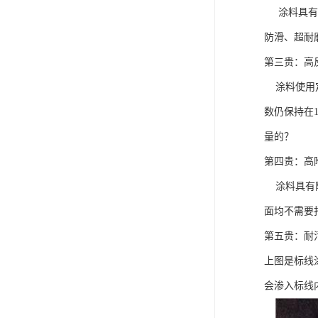
涂料具有高
防滑、超耐
第三贵：高
涂料使用定
数仍保持在
量的？
第四贵：高
涂料具有附
面均不需要
第五贵：耐
上图是标线
会渗入标线