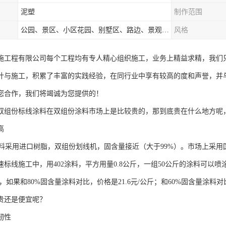
泥塑
制作范围
公园、景区、小区花园、别墅区、路边、景观河道、水库堤坝、市政桥梁、公路交通和园林景观装饰工程等
风格
施工程有限公司每个工程均有专人精心组织施工，业务上精益求精，我们
计与施工，积累了丰富的实践经验，在同行业中享有较高的度和声誉，并
您合作，我们将竭诚为您提供的！
双组份标线涂料在双组份涂料市场上是比较贵的，那到底贵在什么地方呢
高
采用进口树脂，双组份划线机，固含量接近（大于99%）。市场上采用国
标线施工中，用402涂料，平方用量0.8公斤，一组50公斤的涂料可以喷涂
斤，如果和80%固含量涂料对比，价格是21.6元/公斤；和60%固含量涂料
贵还是便宜呢？
韧性