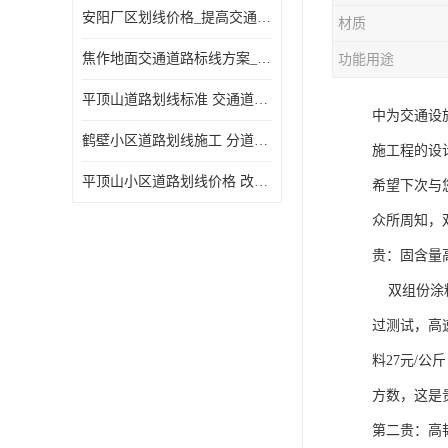
安阳厂区划线价格_提高交通安全
材质
焦作地面交通道路标线方案_强调交通规则
功能用途
平顶山道路划线标准 交通道路标线 提供可变车道指示
中为交通设
鹤壁小区道路划线施工 分道线 改善交通效率
施工程的设
平顶山小区道路划线价格 改善交通效率
希望下次与
众所周知，
贵：固含量
双组份涂料
过测试，高速
料27元/公
方数，这是
第二贵：高