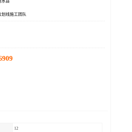
商水县
位划线施工团队
6909
12