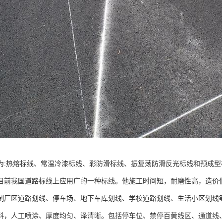
为:热熔标线、常温冷漆标线、彩防滑标线、振复荡防滑反光标线和预成型
目前我国道路标线上应用广的一种标线。他施工时间短，耐磨性高，造价
制厂区道路划线、停车场、地下车库划线、学校道路划线、生活小区划线
料，人工喷涂、厚度均匀、泽清晰。包括停车位、禁停百黄线区、通道线