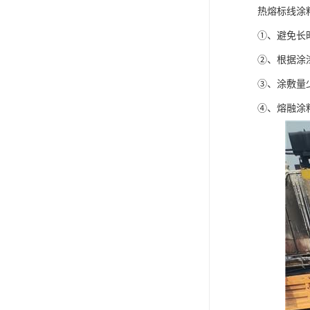
热熔标线涂
①、避免长
②、根据涂
③、涂敷量
④、熔融涂