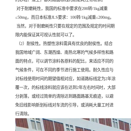
对于耐磨耗性，我国的标准中要求在200转/1kg减重
≤50mg，而日本标准JLS要求：100转/1kg减重≤200mg。
当然，对于耐磨耗性只要在规定的范围及规定的时间期
限内能保证其可视认性就可以了。
（2）耐侯性。热塑性涂料需具有优良的耐侯性。结合
我国地域广阔、东潮西燥、南热北寒的气候多样性和路
面的特点，可以调节涂料各原料的配比，来适应不同的
气候条件，可在不同的季节进行施工使用。耐久性应与
对标线使用时间的期望值相对应，如道路标线定为2年涂
覆一次，的标线涂料就应该在达到2年左右时间时，大部
分剥落，或经过简单的清除达到路面路基无痕迹，以避
免旧线影响新划标线对车流的引导，或消耗大量工时进
行清除。