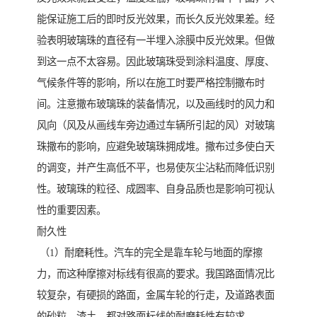
能保证施工后的即时反光效果，而长久反光效果差。经
验表明玻璃珠的直径有一半埋入涂膜中反光效果。但做
到这一点不太容易。因此玻璃珠受到涂料温度、厚度、
气候条件等的影响，所以在施工时要严格控制撒布时
间。注意撒布玻璃珠的装备情况，以及画线时的风力和
风向（风及从画线车旁边通过车辆所引起的风）对玻璃
珠撒布的影响，应避免玻璃珠拥成堆。撒布过多使白天
的调变，并产生高低不平，也易使灰尘沾粘而降低识别
性。玻璃珠的粒径、成圆率、自身品质也是影响可视认
性的重要因素。
耐久性
（1）耐磨耗性。汽车的完全是靠车轮与地面的摩擦
力，而这种摩擦对标线有很高的要求。我国路面情况比
较复杂，有硬损的路面，金属车轮的行走，及道路表面
的砂粒、渣土，都对路面标线的耐磨耗性有较求。