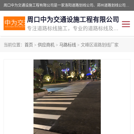
周口中为交通设施工程有限公司是一家洛阳道路划线公司、郑州道路划线公司、平顶山道路车位划线公司、开封车位划线公司、许昌道路车位划线公司、漯河道路车位划线公司，公司始终坚持“诚信、匠心、专注”的宗旨；我们的经营理念是：的服务。
周口中为交通设施工程有限公司
专注道路标线施工，专业的道路标线及交通设施施工服务商!
当前位置：
首页
>
供应商机
>
马路标线
> 文峰区道路划线厂家
交通道路标线
公路道路划线
道路标线划线
马路标线
道路标线
道路划线