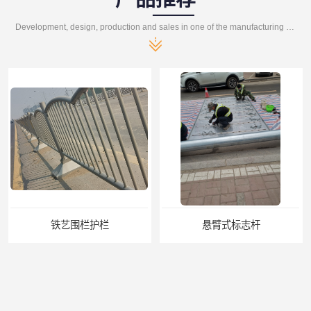
Development, design, production and sales in one of the manufacturing enterprises
铁艺围栏护栏
悬臂式标志杆