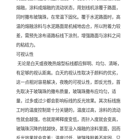
熔融，涂料成熔融的流动状态，用划线机涂覆于路面，
同时撒布玻璃珠，在常温下固化。覆于水泥路面时，高
温的熔融涂料与水泥路面是机械地齿合，所以附着力较
差，需预先涂布道路标线下涂剂，增强路面与涂料之间
的粘结力。
可视认性
无论是白天或夜晚热熔型标线都应鲜明、均匀、清晰，
有足够的视认距离。白天的视认性取决于颜料的优劣，
这一点相对容易解决，夜晚的可视认性，即反光性，首
先取决于玻璃珠的撒布质量，玻璃珠撒布应均匀，适
量，过多或过少都会影响标线的反光效果。其次标线施
工时的温度控制是十分关键的，温度过高，涂料的流动
性就会越强，也就是稀释度变低，而针入度就会变高，
玻璃珠沉降的就越快，甚至没入熔融的涂料里面，因而
反光效果就会变差；温度过低，玻璃珠附着不牢固，只