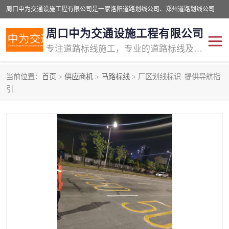
周口中为交通设施工程有限公司是一家洛阳道路划线公司、郑州道路划线公司、平顶山道路车位划线公司、开封车位划线公司、许昌道路车位划线公司、漯河道路车位划线公司，公司始终坚持“诚信、匠心、专注”的宗旨；我们的经营理念是：的服务。
周口中为交通设施工程有限公司
专注道路标线施工，专业的道路标线及交通设施施工服务商!
当前位置：
首页
>
供应商机
>
马路标线
> 厂区划线标识_提供导航指
交通道路标线
公路道路划线
引
道路标线划线
马路标线
道路标线
道路划线