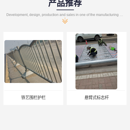
产品推荐
Development, design, production and sales in one of the manufacturing enterprises
铁艺围栏护栏
悬臂式标志杆