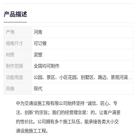
产品描述
产地
河南
规格尺寸
可订做
材质
泥塑
制作范围
全国均可制作
功能用途
公园、景区、小区花园、别墅区、路边、景观河道、水库堤坝、市政桥梁、公路交通和园林景观装饰工程等
风格
现代
中为交通设施工程有限公司始终坚持 “诚信、匠心、专
注、创新”的宗旨；我们的经营理念是：的，让客户满意
的性价比。公司拥有多个施工队伍，能承接各类大小交
通设施施工工程。