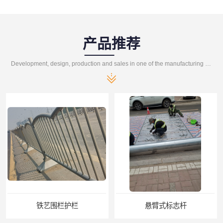
产品推荐
Development, design, production and sales in one of the manufacturing enterprises
艺围栏护栏
悬臂式标志杆