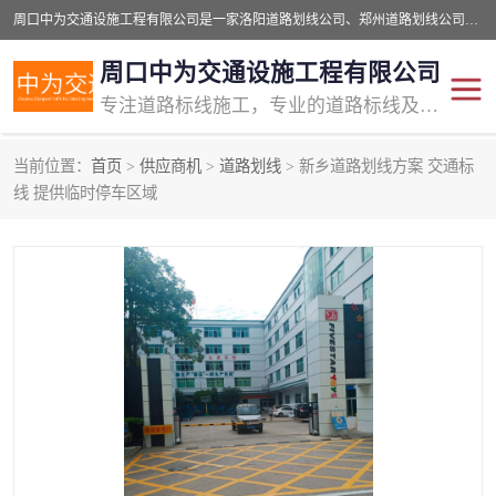
周口中为交通设施工程有限公司是一家洛阳道路划线公司、郑州道路划线公司、平顶山道路车位划线公司、开封车位划线公司、许昌道路车位划线公司、漯河道路车位划线公司，公司始终坚持“诚信、匠心、专注”的宗旨；我们的经营理念是：的服务。
周口中为交通设施工程有限公司
专注道路标线施工，专业的道路标线及交通设施施工服务商!
当前位置：
首页
>
供应商机
>
道路划线
> 新乡道路划线方案 交通标
交通道路标线
公路道路划线
线 提供临时停车区域
道路标线划线
马路标线
道路标线
道路划线