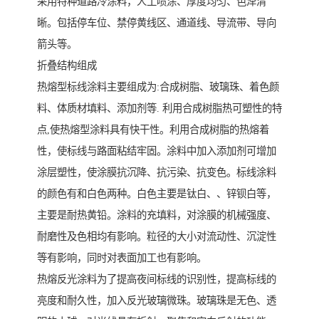
采用特种道路冷涂料，人工喷涂、厚度均匀、色泽清
晰。包括停车位、禁停黄线区、通道线、导流带、导向
箭头等。
折叠结构组成
热熔型标线涂料主要组成为:合成树脂、玻璃珠、着色颜
料、体质材填料、添加剂等. 利用合成树脂热可塑性的特
点,使热熔型涂料具有快干性。利用合成树脂的热熔着
性，使标线与路面粘结牢固。涂料中加入添加剂可增加
涂层塑性，使涂膜抗沉降、抗污染、抗变色。标线涂料
的颜色有和白色两种。白色主要是钛白、、锌钡白等，
主要是耐热黄铅。涂料的充填料，对涂膜的机械强度、
耐磨性及色相均有影响。粒径的大小对流动性、沉淀性
等有影响，同时对表面加工也有影响。
热熔反光涂料为了提高夜间标线的识别性，提高标线的
亮度和耐久性，加入反光玻璃微珠。玻璃珠是无色、透